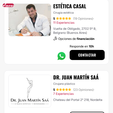
ESTÉTICA CASAL
Cirugía estética
5
(19 Opiniones)
·
11 Experiencias
Vuelta de Obligado, 2702 5º B,
Belgrano (Buenos Aires)
Opciones de
financiación
Responde en
10h
CONTACTAR
DR. JUAN MARTÍN SAÁ
Cirujano plástico
5
(23 Opiniones)
·
7 Experiencias
Chateau del Portal 2° 218, Nordelta