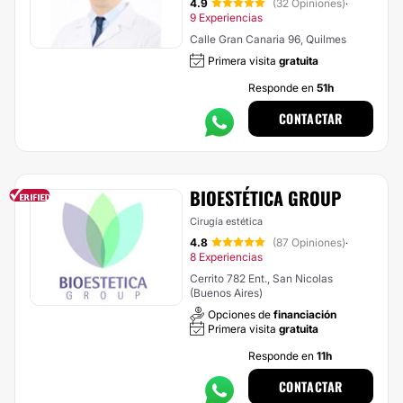
4.9
(32 Opiniones)
·
9 Experiencias
Calle Gran Canaria 96, Quilmes
Primera visita
gratuita
Responde en
51h
CONTACTAR
BIOESTÉTICA GROUP
Cirugía estética
4.8
(87 Opiniones)
·
8 Experiencias
Cerrito 782 Ent., San Nicolas
(Buenos Aires)
Opciones de
financiación
Primera visita
gratuita
Responde en
11h
CONTACTAR