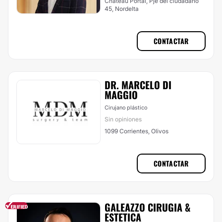
Chateau Portal, Pje del ciudadano
45, Nordelta
CONTACTAR
DR. MARCELO DI
MAGGIO
Cirujano plástico
Sin opiniones
1099 Corrientes, Olivos
CONTACTAR
GALEAZZO CIRUGIA &
ESTETICA