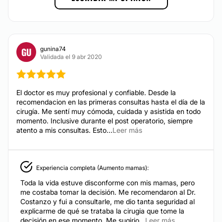
Relleno de labios
Rejuvenecimiento facial
Hilos tensores
gunina74
GU
Eliminación ojeras
Validada el 9 abr 2020
Blefaroplastia sin cirugía
Rellenos faciales
El doctor es muy profesional y confiable. Desde la
recomendacion en las primeras consultas hasta el día de la
CIRUGÍA ÍNTIMA
cirugía. Me sentí muy cómoda, cuidada y asistida en todo
momento. Inclusive durante el post operatorio, siempre
atento a mis consultas. Esto...
Leer más
Labioplastia
Rejuvenecimiento vaginal
Experiencia completa (Aumento mamas):
Toda la vida estuve disconforme con mis mamas, pero
DERMATOLOGÍA ESTÉTICA
me costaba tomar la decisión. Me recomendaron al Dr.
Costanzo y fui a consultarle, me dio tanta seguridad al
explicarme de qué se trataba la cirugia que tome la
Eliminar cicatrices
decisión en ese momento. Me sugirio...
Leer más