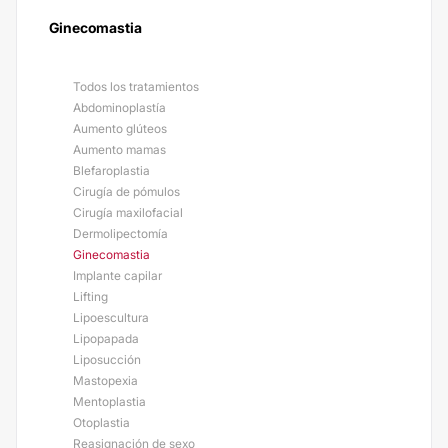
Ginecomastia
Todos los tratamientos
Abdominoplastía
Aumento glúteos
Aumento mamas
Blefaroplastia
Cirugía de pómulos
Cirugía maxilofacial
Dermolipectomía
Ginecomastia
Implante capilar
Lifting
Lipoescultura
Lipopapada
Liposucción
Mastopexia
Mentoplastia
Otoplastia
Reasignación de sexo