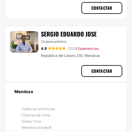
CONTACTAR
SERGIO EDUARDO JOSE
Cirujano plástico
4.9
(31)
3 Experiencias
·
República del Libano 230, Mendoza
CONTACTAR
Mendoza
Todas las provincias
Chacras de Coria
Godoy Cruz
Mendoza (ciudad)