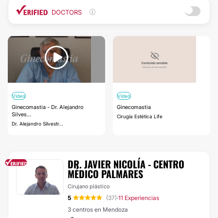
DOCTORS
Video
Video
Ginecomastia - Dr. Alejandro
Ginecomastia
Silves...
Cirugía Estética Life
Dr. Alejandro Silvestr...
DR. JAVIER NICOLÍA - CENTRO
MÉDICO PALMARES
Cirujano plástico
5
(37)
11 Experiencias
·
3 centros en Mendoza