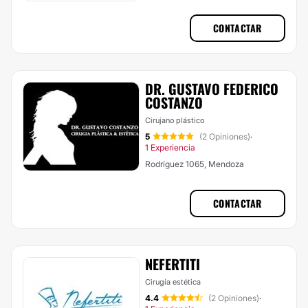
CONTACTAR
DR. GUSTAVO FEDERICO
COSTANZO
Cirujano plástico
5
(2 Opiniones)
·
1 Experiencia
Rodríguez 1065, Mendoza
CONTACTAR
NEFERTITI
Cirugía estética
4.4
(2 Opiniones)
·