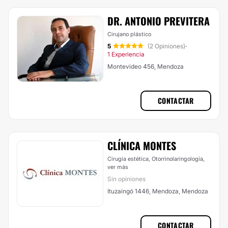
DR. ANTONIO PREVITERA
Cirujano plástico
5
(2 Opiniones)
·
1 Experiencia
Montevideo 456, Mendoza
CONTACTAR
CLÍNICA MONTES
Cirugía estética, Otorrinolaringología,
ver más
Sin opiniones
Ituzaingó 1446, Mendoza, Mendoza
CONTACTAR