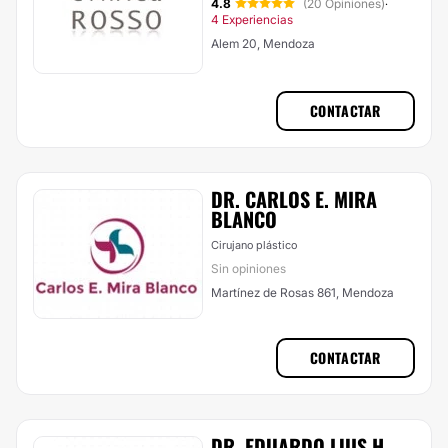
4.8
(20 Opiniones)
·
4 Experiencias
Alem 20, Mendoza
CONTACTAR
DR. CARLOS E. MIRA
BLANCO
Cirujano plástico
Sin opiniones
Martínez de Rosas 861, Mendoza
CONTACTAR
DR. EDUARDO LUIS H.