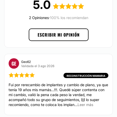
5.0
Financiación o facilidades de pago:
Alargamiento de pene
Sí
Labioplastia
2 Opiniones
·
100% los recomiendan
Rejuvenecimiento vaginal
ESCRIBIR MI OPINIÓN
MEDICINA ESTÉTICA
Ácido hialurónico
Botox
Geo62
GE
Validada el 3 ago 2026
Plasma Rico en Plaquetas
Eliminación ojeras
RECONSTRUCCIÓN MAMARIA
Rejuvenecimiento facial
Fui por rerecambio de implantes y cambio de plano, ya que
tenía 19 años mis mamás…!!!. Quedé súper contenta con
Rellenos faciales
mi cambio, valió la pena cada peso la verdad, me
Blefaroplastia sin cirugía
acompañó todo su grupo de seguimientos, 🙌 lo super
Hialuronidasa
recomiendo, como te coloca los implan...
Leer más