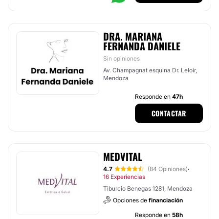
DRA. MARIANA
FERNANDA DANIELE
Sin opiniones
Av. Champagnat esquina Dr. Leloir,
Mendoza
Responde en
47h
CONTACTAR
MEDVITAL
4.7
(84 Opiniones)
·
16 Experiencias
Tiburcio Benegas 1281, Mendoza
Opciones de
financiación
Responde en
58h