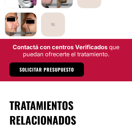
RINOPLASTIA
LIPOESCULTURA
RINOPLASTIA
LIPOESCULTURA
Contactá con centros Verificados
que
puedan ofrecerte el tratamiento.
SOLICITAR PRESUPUESTO
TRATAMIENTOS
RELACIONADOS