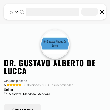
|
DR. GUSTAVO ALBERTO DE
LUCCA
Cirujano plástico
5
(3 Opiniones)
·
100% los recomiendan
Opinar
Mendoza, Mendoza, Mendoza