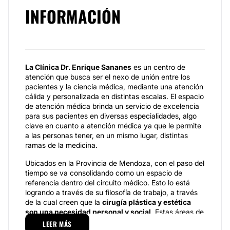
INFORMACIÓN
La Clínica Dr. Enrique Sananes
es un centro de
atención que busca ser el nexo de unión entre los
pacientes y la ciencia médica, mediante una atención
cálida y personalizada en distintas escalas. El espacio
de atención médica brinda un servicio de excelencia
para sus pacientes en diversas especialidades, algo
clave en cuanto a atención médica ya que le permite
a las personas tener, en un mismo lugar, distintas
ramas de la medicina.
Ubicados en la Provincia de Mendoza, con el paso del
tiempo se va consolidando como un espacio de
referencia dentro del circuito médico. Esto lo está
logrando a través de su filosofía de trabajo, a través
de la cual creen que la
cirugía plástica y estética
son una necesidad personal y social
. Estas áreas de
la medicina favorecen de distinta manera la salud y el
LEER MÁS