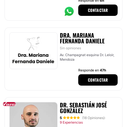
Responde en
6h
CONTACTAR
DRA. MARIANA
FERNANDA DANIELE
Sin opiniones
Av. Champagnat esquina Dr. Leloir,
Mendoza
Responde en
47h
CONTACTAR
DR. SEBASTIÁN JOSÉ
GONZÁLEZ
5
(18 Opiniones)
·
9 Experiencias