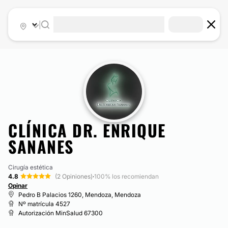
|
CLÍNICA DR. ENRIQUE
SANANES
Cirugía estética
4.8
(2 Opiniones)
·
100% los recomiendan
Opinar
Pedro B Palacios 1260, Mendoza, Mendoza
Nº matrícula 4527
Autorización MinSalud 67300