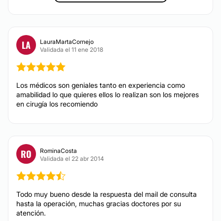
Efectivo
MEDICINA ESTÉTICA
LauraMartaCornejo
LA
Validada el 11 ene 2018
Ácido hialurónico
Botox
Relleno de labios
Los médicos son geniales tanto en experiencia como
amabilidad lo que quieres ellos lo realizan son los mejores
Rellenos faciales
en cirugía los recomiendo
DERMATOLOGÍA ESTÉTICA
RominaCosta
RO
Verrugas
Validada el 22 abr 2014
Eliminar cicatrices
Lunares
Todo muy bueno desde la respuesta del mail de consulta
Manchas de la piel
hasta la operación, muchas gracias doctores por su
Hiperhidrosis
atención.