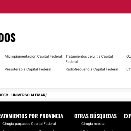
mplias y modernas
DOS
Pellegrini 877, en la
Micropigmentación Capital Federal
Tratamientos celulitis Capital
Oz
Federal
Presoterapia Capital Federal
Radiofrecuencia Capital Federal
Li
RES)
UNIVERSO ALEMAR
RATAMIENTOS POR PROVINCIA
OTRAS BÚSQUEDAS
EX
Cirugía párpados Capital Federal
Cirugía maxilar