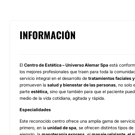
INFORMACIÓN
El
Centro de Estética – Universo Alemar Spa
está conform
los mejores profesionales que traen para toda la comunida
servicio integral en el desarrollo de
tratamientos faciales 
promueven la
salud y bienestar de las personas
, no solo 
parte
estética,
sino que también para que el paciente pueda 
medio de la vida cotidiana, agitada y rápida.
Especialidades
Este reconocido centro ofrece una amplia gama de servicio
primero, en la
unidad de spa
, se ofrecen distintos tipos d
ejemplo, la
masoterapia express
, el
masaje relajante, el 