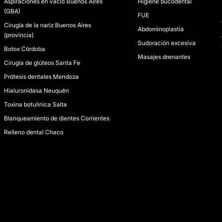
Aspiraciones en vacío Buenos Aires
Higiene bucodental
(GBA)
FUE
Cirugía de la nariz Buenos Aires
Abdominoplastía
(provincia)
Sudoración excesiva
Botox Córdoba
Masajes drenantes
Cirugía de glúteos Santa Fe
Prótesis dentales Mendoza
Hialuronidasa Neuquén
Toxina botulinica Salta
Blanqueamiento de dientes Corrientes
Relleno dental Chaco