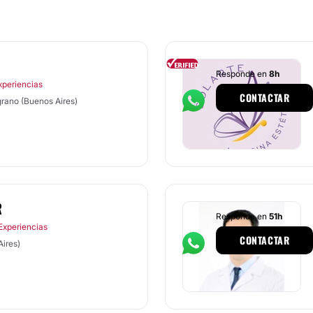
Responde en
8h
xperiencias
CONTACTAR
grano (Buenos Aires)
R
Responde en
51h
Experiencias
CONTACTAR
ires)