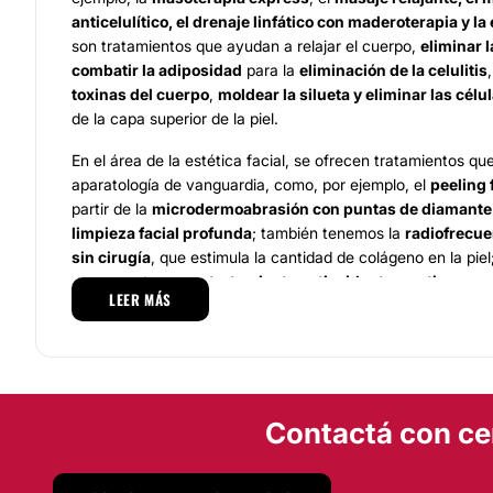
anticelulítico, el drenaje linfático con maderoterapia y la
son tratamientos que ayudan a relajar el cuerpo,
eliminar 
combatir la adiposidad
para la
eliminación de la celulitis
toxinas del cuerpo
,
moldear la silueta y eliminar las cél
de la capa superior de la piel.
En el área de la estética facial, se ofrecen tratamientos qu
aparatología de vanguardia, como, por ejemplo, el
peeling 
partir de la
microdermoabrasión con puntas de diamante
limpieza facial profunda
; también tenemos la
radiofrecuen
sin cirugía
, que estimula la cantidad de colágeno en la piel;
por su parte, es un
tratamiento antioxidante y antiage
que
LEER MÁS
limpieza facial
y, con el uso de oligoelementos y
ácido hia
proceso de la
electroporación.
Equipo
El talento humano que el centro pone a disposición de todo
Contactá con ce
conformado por varios de
los mejores profesionales y esp
de las más prestigiosas instituciones educativas europeas
solamente en la
estética corporal
, sino que en también en