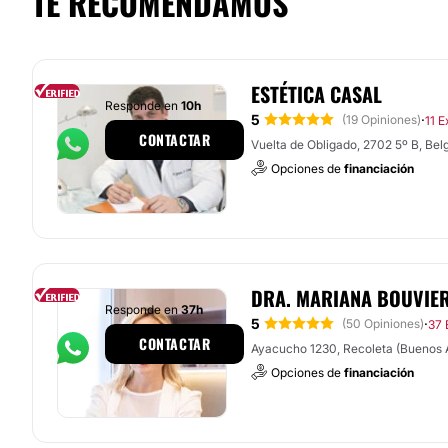
TE RECOMENDAMOS
ESTÉTICA CASAL
Responde en
10h
5
·
(19 Opiniones)
11 E
CONTACTAR
Vuelta de Obligado, 2702 5º B, Bel
Opciones de
financiación
DRA. MARIANA BOUVIE
Responde en
37h
5
·
(50 Opiniones)
37 
CONTACTAR
Ayacucho 1230, Recoleta (Buenos A
Opciones de
financiación