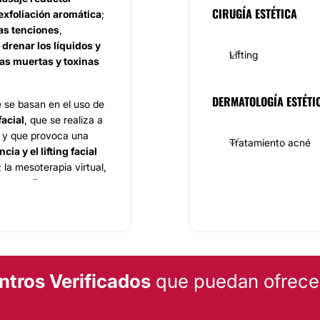
CIRUGÍA ESTÉTICA
 exfoliación aromática
;
las tenciones
,
,
drenar los líquidos y
Lifting
ulas muertas y toxinas
DERMATOLOGÍA ESTÉTI
e se basan en el uso de
facial
, que se realiza a
y que provoca una
Tratamiento acné
cia y el lifting facial
 la mesoterapia virtual,
 se realiza con una
lurónico
se realiza el
s sus pacientes está
ntros Verificados
que puedan ofrecert
ecialistas
egresados
 que se enfocan, no
 el
bienestar físico y