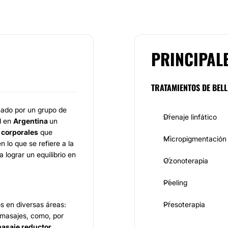
PRINCIPAL
TRATAMIENTOS DE BELL
ado por un grupo de
Drenaje linfático
d en
Argentina
un
y corporales
que
Micropigmentación
en lo que se refiere a la
lograr un equilibrio en
Ozonoterapia
Peeling
s en diversas áreas:
Presoterapia
e masajes, como, por
masaje reductor