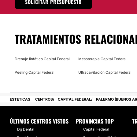
SOLICITAR PRESUPUESTO
emocional
de las personas.
Localización
El
Centro de Estética – Universo Alemar Spa
tiene unas a
TRATAMIENTOS RELACIONA
instalaciones que se encuentran ubicadas en la Calle Carlos 
ciudad de
Buenos Aires.
Posibilidad de videoconsulta:
Drenaje linfático Capital Federal
Mesoterapia Capital Federal
No
Peeling Capital Federal
Ultracavitación Capital Federal
Financiación o facilidades de pago:
No
ESTETICAS
CENTROS
CAPITAL FEDERAL
PALERMO (BUENOS AI
ÚLTIMOS CENTROS VISTOS
PROVINCIAS TOP
T
Dg Dental
Capital Federal