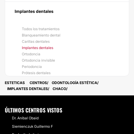
Implantes dentales
Todos los tratamientos
Blanqueamiento dental
Carillas dentales
Implantes dentales
Ortodoncia
Ortodoncia invisible
Periodoncia
Prótesis dentales
ESTETICAS
CENTROS
ODONTOLOGÍA ESTÉTICA
IMPLANTES DENTALES
CHACO
ÚLTIMOS CENTROS VISTOS
Dr. Aníbal Obaid
Siemienczuk Guillermo F