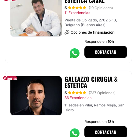
ESTÉTICA CASAL
5
(19 Opiniones)
·
11 Experiencias
Vuelta de Obligado, 2702 5º B,
Belgrano (Buenos Aires)
Opciones de
financiación
Responde en
10h
CONTACTAR
GALEAZZO CIRUGIA &
ESTETICA
5
(737 Opiniones)
·
86 Experiencias
11 sedes en Pilar, Ramos Mejía, San
Isidro...
Responde en
18h
CONTACTAR