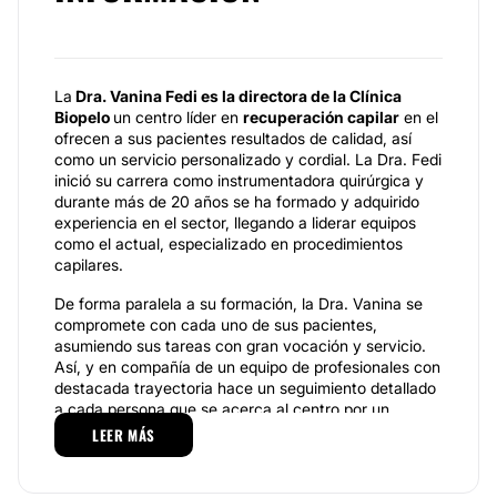
La
Dra. Vanina Fedi es la directora de la Clínica
Biopelo
un centro líder en
recuperación capilar
en el
ofrecen a sus pacientes resultados de calidad, así
como un servicio personalizado y cordial. La Dra. Fedi
inició su carrera como instrumentadora quirúrgica y
durante más de 20 años se ha formado y adquirido
experiencia en el sector, llegando a liderar equipos
como el actual, especializado en procedimientos
capilares.
De forma paralela a su formación, la Dra. Vanina se
compromete con cada uno de sus pacientes,
asumiendo sus tareas con gran vocación y servicio.
Así, y en compañía de un equipo de profesionales con
destacada trayectoria hace un seguimiento detallado
a cada persona que se acerca al centro por un
procedimiento estético, acompañándolo antes,
LEER MÁS
durante y después del tratamiento.
Especialidades