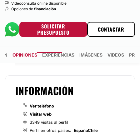
Videoconsulta online disponible
Opciones de
financiación
SOLICITAR
CONTACTAR
PRESUPUESTO
IÓN
OPINIONES
EXPERIENCIAS
IMÁGENES
VIDEOS
PRE
INFORMACIÓN
Ver teléfono
Visitar web
3349 visitas al perfil
Perfil en otros países:
España
Chile