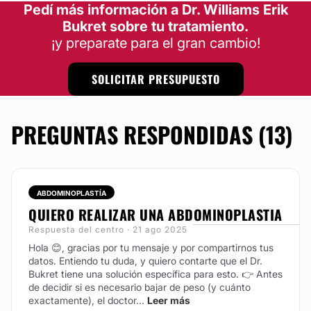
AUMENTO MAMAS
RINOPLASTIA
RINOPLASTIA
Pedí más información a Dr. Williams Erik
Bukret sobre tu tratamiento.
¡y preparate para el gran cambio!
SOLICITAR PRESUPUESTO
PREGUNTAS RESPONDIDAS (13)
ABDOMINOPLASTÍA
QUIERO REALIZAR UNA ABDOMINOPLASTIA
Respuesta del centro · 21 ago 2025
Hola 😊, gracias por tu mensaje y por compartirnos tus
datos. Entiendo tu duda, y quiero contarte que el Dr.
Bukret tiene una solución específica para esto.
👉 Antes
de decidir si es necesario bajar de peso (y cuánto
exactamente), el doctor...
Leer más