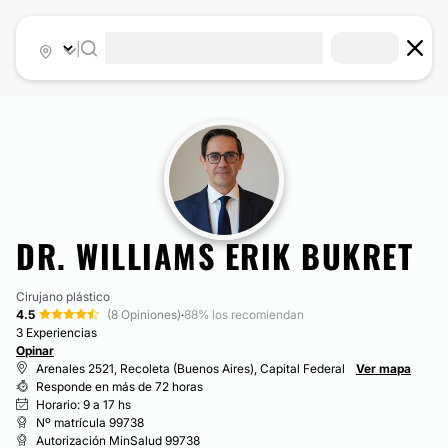
|
DR. WILLIAMS ERIK BUKRET
Cirujano plástico
4.5
(8 Opiniones)
·
88% los recomiendan
3 Experiencias
Opinar
Arenales 2521, Recoleta (Buenos Aires), Capital Federal
Ver mapa
Responde en más de 72 horas
Horario: 9 a 17 hs
Nº matrícula 99738
Autorización MinSalud 99738