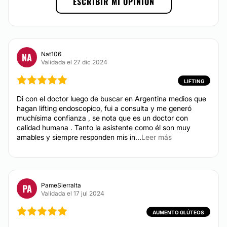
ESCRIBIR MI OPINIÓN
Métodos de pago aceptados:
Tarjeta de Crédito/Débito
Transferencia Bancaria
Nat106
NA
Efectivo
Validada el 27 dic 2024
LIFTING
Di con el doctor luego de buscar en Argentina medios que
hagan lifting endoscopico, fui a consulta y me generó
muchísima confianza , se nota que es un doctor con
calidad humana . Tanto la asistente como él son muy
amables y siempre responden mis in...
Leer más
PameSierralta
PA
Validada el 17 jul 2024
AUMENTO GLÚTEOS