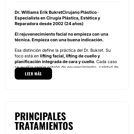
Dr. Williams Erik Bukret
Cirujano Plástico ·
Especialista en Cirugía Plástica, Estética y
Reparadora desde 2002 (24 años)
El rejuvenecimiento facial no empieza con una
técnica. Empieza con una buena indicación.
Esa distinción define la práctica del Dr. Bukret. Su
foco está en
lifting facial, lifting de cuello y
planificación integrada de cara y cuello
. Cada caso
se evalúa según patrón de envejecimiento, calidad de
los tejidos, compromiso cervical y grado de
LEER MÁS
corrección indicado. El objetivo es indicar con
precisión y obtener
resultados naturales, definidos
y duraderos, sin aspecto tirante ni artificial
.
El
deep plane facelift
ocupa hoy un lugar central
dentro del rejuvenecimiento facial. Es una técnica de
PRINCIPALES
alto valor cuando está correctamente indicada y
ejecutada con experiencia. Pero el rejuvenecimiento
TRATAMIENTOS
facial no se resuelve repitiendo una sola técnica. Se
resuelve dominando la anatomía, la relación entre