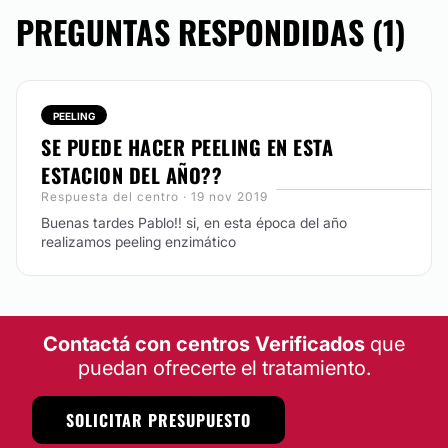
PREGUNTAS RESPONDIDAS (1)
PEELING
SE PUEDE HACER PEELING EN ESTA
ESTACION DEL AÑO??
Respuesta del centro · 19 nov 2019
Buenas tardes Pablo!! si, en esta época del año
realizamos peeling enzimático
Contactá con centros Verificados
que
puedan ofrecerte el tratamiento.
SOLICITAR PRESUPUESTO