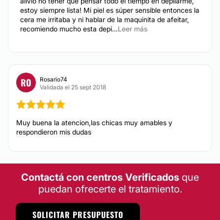
alivio no tener que pensar todo el tiempo en depilarme,
estoy siempre lista! Mi piel es súper sensible entonces la
cera me irritaba y ni hablar de la maquinita de afeitar,
recomiendo mucho esta depi...
Leer más
Rosario74
RO
Validada el 25 sept 2018
Muy buena la atencion,las chicas muy amables y
respondieron mis dudas
Contactá con centros Verificados
que
puedan ofrecerte el tratamiento.
SOLICITAR PRESUPUESTO