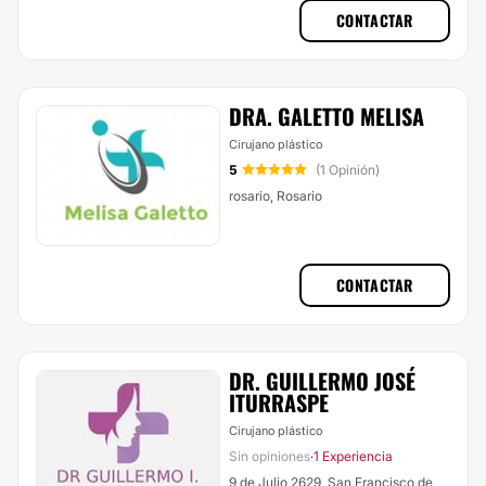
CONTACTAR
DRA. GALETTO MELISA
Cirujano plástico
5
(1 Opinión)
rosario, Rosario
CONTACTAR
DR. GUILLERMO JOSÉ
ITURRASPE
Cirujano plástico
Sin opiniones
1 Experiencia
·
9 de Julio 2629, San Francisco de