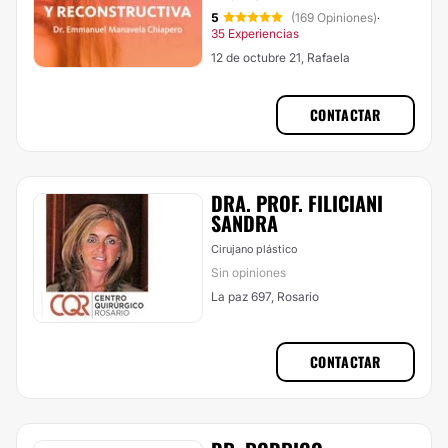
5
(169 Opiniones)
·
35 Experiencias
12 de octubre 21, Rafaela
CONTACTAR
DRA. PROF. FILICIANI
SANDRA
Cirujano plástico
Sin opiniones
La paz 697, Rosario
CONTACTAR