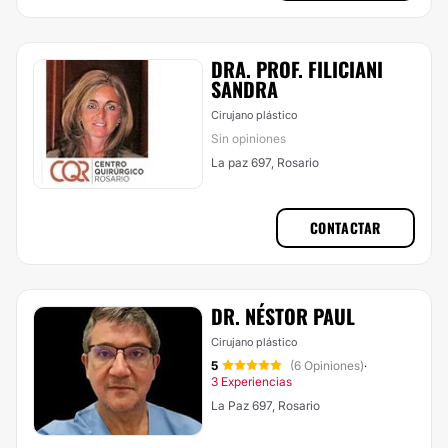
DRA. PROF. FILICIANI
SANDRA
Cirujano plástico
Sin opiniones
La paz 697, Rosario
CONTACTAR
DR. NÉSTOR PAUL
Cirujano plástico
5
(6 Opiniones)
·
3 Experiencias
La Paz 697, Rosario