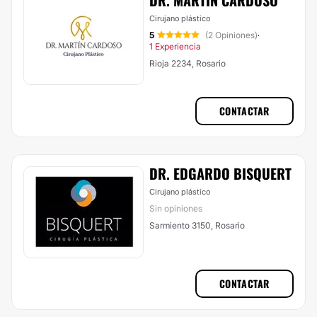
DR. MARTÍN CARDOSO
Cirujano plástico
5
(2 Opiniones)
·
1 Experiencia
Rioja 2234, Rosario
CONTACTAR
DR. EDGARDO BISQUERT
Cirujano plástico
Sin opiniones
Sarmiento 3150, Rosario
CONTACTAR