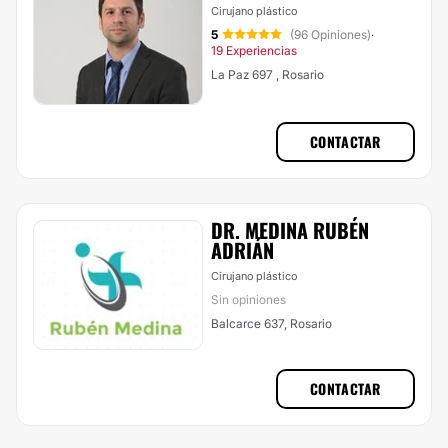
Cirujano plástico
5
(96 Opiniones)
·
19 Experiencias
La Paz 697 , Rosario
CONTACTAR
DR. MEDINA RUBÉN
ADRIÁN
Cirujano plástico
Sin opiniones
Balcarce 637, Rosario
CONTACTAR