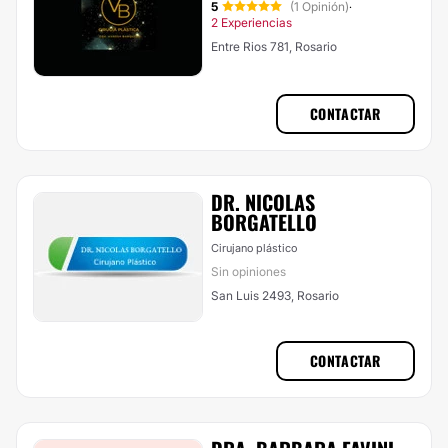
5
(1 Opinión)
·
2 Experiencias
Entre Rios 781, Rosario
CONTACTAR
DR. NICOLAS
BORGATELLO
Cirujano plástico
Sin opiniones
San Luis 2493, Rosario
CONTACTAR