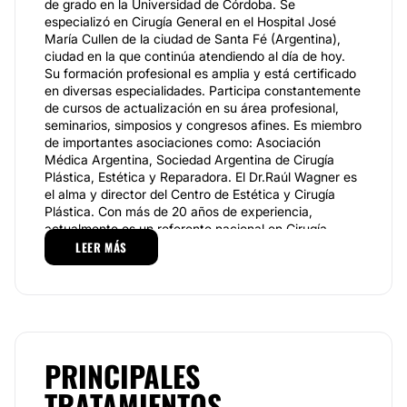
de grado en la Universidad de Córdoba. Se
especializó en Cirugía General en el Hospital José
María Cullen de la ciudad de Santa Fé (Argentina),
ciudad en la que continúa atendiendo al día de hoy.
Su formación profesional es amplia y está certificado
en diversas especialidades. Participa constantemente
de cursos de actualización en su área profesional,
seminarios, simposios y congresos afines. Es miembro
de importantes asociaciones como: Asociación
Médica Argentina, Sociedad Argentina de Cirugía
Plástica, Estética y Reparadora. El Dr.Raúl Wagner es
el alma y director del Centro de Estética y Cirugía
Plástica. Con más de 20 años de experiencia,
actualmente es un referente nacional en Cirugía
Plástica. Dispone de un importante y reconocido
LEER MÁS
Centro de Cirugía Plástica con modernas
instalaciones equipadas y muy bien dotadas para
brindar a sus pacientes un espacio único, confortable
y acogedor. Lo acompaña un equipo de trabajo
especializado en diversas áreas de la medicina
estética y la cirugía plástica. Junto con este equipo,
PRINCIPALES
el médico prepara programas de tratamientos y
procedimientos personalizados que controlan los
TRATAMIENTOS
mejores resultados de acuerdo a las necesidades y