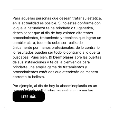
Para aquellas personas que desean tratar su estética,
en la actualidad es posible. Si no estas conforme con
lo que la naturaleza te ha brindado o tu genética,
debes saber que al día de hoy existen diferentes
procedimientos, tratamiento y técnicas que logran un
cambio; claro, todo ello debe ser realizado
únicamente por manos profesionales, de lo contrario
lo resultados pueden ser todo lo contrario a lo que tú
buscabas. Pues bien,
Dl Dermolaser
abre las puertas
de sus instalaciones y te da la bienvenida para
brindarte una amplia gama de tratamientos y
procedimientos estéticos que atenderán de manera
correcta tu belleza.
Por ejemplo, al día de hoy la abdominoplastia es un
procedimiento solicitados, especialmente por las
mujeres que han presentado embarazo o sobrepeso y
LEER MÁS
que desean eliminar la piel flácida de su abdomen.
Debe quedar claro que este procedimiento solo
trabaja con la eliminación de la piel colgante y no con
la grasa y masa muscular del abdomen; no se debe