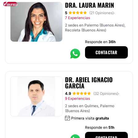
DRA. LAURA MARIN
5
(21 Opiniones)
·
7 Experiencias
2 sedes en Palermo (Buenos Aires),
Recoleta (Buenos Aires)
Responde en
36h
CONTACTAR
DR. ARIEL IGNACIO
GARCÍA
4.9
(32 Opiniones)
·
9 Experiencias
2 sedes en Quilmes, Palermo
(Buenos Aires)
Primera visita
gratuita
Responde en
51h
CONTACTAR