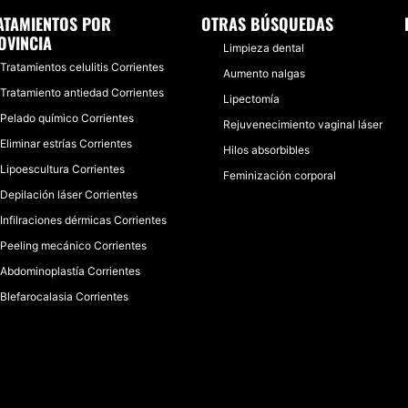
ATAMIENTOS POR
OTRAS BÚSQUEDAS
OVINCIA
Limpieza dental
Tratamientos celulitis Corrientes
Aumento nalgas
Tratamiento antiedad Corrientes
Lipectomía
Pelado químico Corrientes
Rejuvenecimiento vaginal láser
Eliminar estrías Corrientes
Hilos absorbibles
Lipoescultura Corrientes
Feminización corporal
Depilación láser Corrientes
Infilraciones dérmicas Corrientes
Peeling mecánico Corrientes
Abdominoplastía Corrientes
Blefarocalasia Corrientes