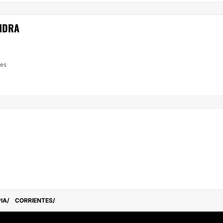
NDRA
tes
IA
CORRIENTES