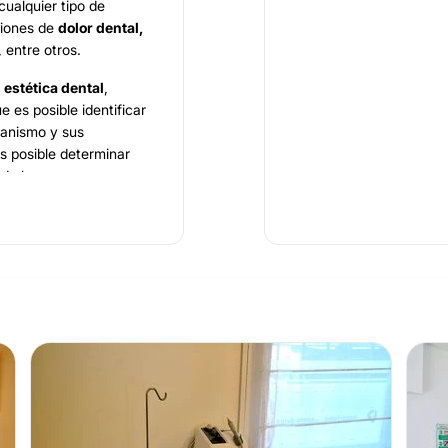
ualquier tipo de
ciones de
dolor dental,
, entre otros.
a
estética dental
,
ue es posible identificar
ganismo y sus
s posible determinar
 de los procesos
o de
prótesis
re otros.
Ignacio Torroba
, un
las más prestigiosas y
n
implantología y
ofesional de la salud