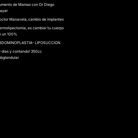
umento de Mamas con Dr Diego
ayer
octor Manavela, cambio de implantes
ermolipectomia, es cambiar tu cuerpo
n un 100%
BDOMINOPLASTIA- LIPOSUCCION
0 dias y contando! 350cc
ubglandular