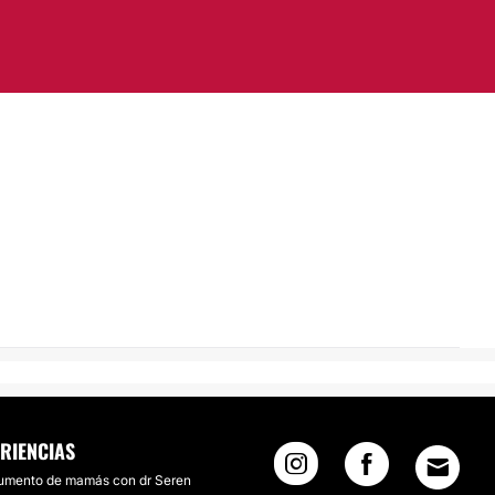
RIENCIAS
umento de mamás con dr Seren