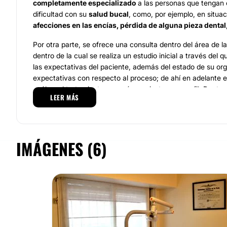
completamente especializado
a las personas que tengan c
dificultad con su
salud bucal
, como, por ejemplo, en situa
afecciones en las encías, pérdida de alguna pieza dental
Por otra parte, se ofrece una consulta dentro del área de l
dentro de la cual se realiza un estudio inicial a través del q
las expectativas del paciente, además del estado de su or
expectativas con respecto al proceso; de ahí en adelante e
cuál es el tratamiento que más se ajusta a su perfil. Dentro
LEER MÁS
médicos, tenemos el
blanqueamiento dental
, el desarroll
odontológicas fijas o removibles, implantes dentales,
ent
Equipo
IMÁGENES (6)
El consultorio es atendido directamente por el
Doctor José 
profesional en
medicina odontológica
egresado de una de 
reconocidas universidades de Argentina; es especialista e
prótesis dentales
con varios años de experiencia como
pr
oral.
Localización