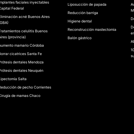
Implantes faciales inyectables
Liposucción de papada
A
Capital Federal
M
Reducción barriga
Eliminación acné Buenos Aires
D
Higiene dental
(GBA)
D
Reconstrucción mastectomia
Tratamientos celulitis Buenos
e
Aires (provincia)
Balón gástrico
A
Aumento mamario Córdoba
1
Borrar cicatrices Santa Fe
s
Prótesis dentales Mendoza
Prótesis dentales Neuquén
Lipectomía Salta
Reducción de pecho Corrientes
Cirugía de mamas Chaco