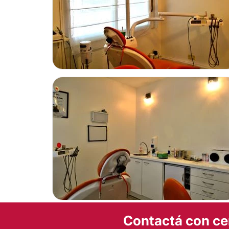
El
Doctor José Ignacio Torroba
atiende a todos sus pacien
privado que se encuentra ubicado en la Avenida Rodríguez
la ciudad de
Buenos Aires.
Posibilidad de videoconsulta:
No
Financiación o facilidades de pago:
No
Contactá con ce