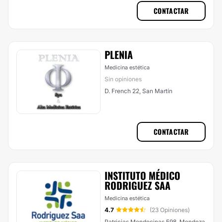
CONTACTAR
PLENIA
Medicina estética
Sin opiniones
D. French 22, San Martín
CONTACTAR
INSTITUTO MÉDICO
RODRIGUEZ SAA
Medicina estética
4.7
(23 Opiniones)
Patricias Mendocinas 598, Mendoza