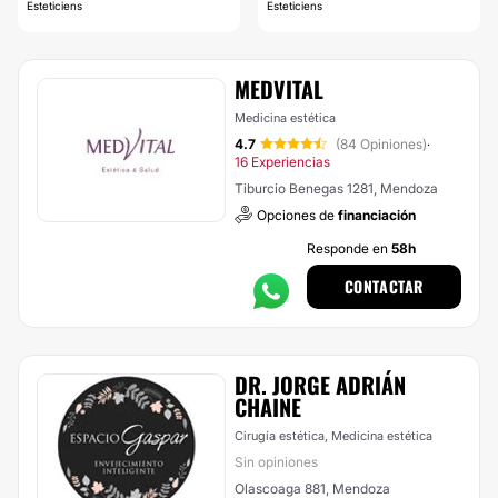
Esteticiens
Esteticiens
MEDVITAL
Medicina estética
4.7
(84 Opiniones)
·
16 Experiencias
Tiburcio Benegas 1281, Mendoza
Opciones de
financiación
Responde en
58h
CONTACTAR
DR. JORGE ADRIÁN
CHAINE
Cirugía estética, Medicina estética
Sin opiniones
Olascoaga 881, Mendoza