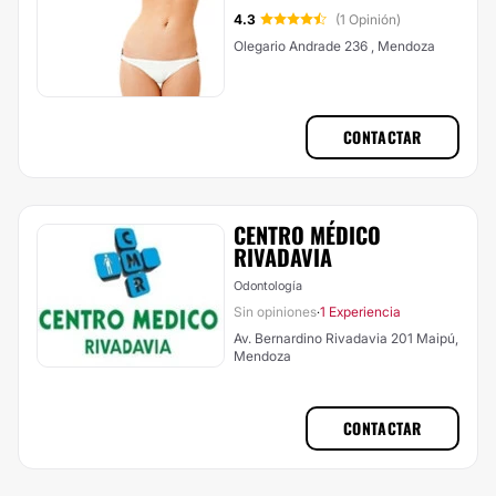
4.3
(1 Opinión)
Olegario Andrade 236 , Mendoza
CONTACTAR
CENTRO MÉDICO
RIVADAVIA
Odontología
Sin opiniones
1 Experiencia
·
Av. Bernardino Rivadavia 201 Maipú,
Mendoza
CONTACTAR