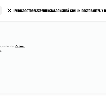
TRATAMIENTOS
DOCTORES
EXPERIENCIAS
CONSULTÁ CON UN DOCTOR
ANTES Y 
recomiendan
Opinar
za