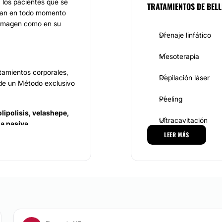
, los pacientes que se
TRATAMIENTOS DE BELL
rutan en todo momento
u imagen como en su
Drenaje linfático
Mesoterapia
tamientos corporales,
Depilación láser
s de un Método exclusivo
Peeling
olipolisis, velashepe,
Ultracavitación
ia pasiva,
como el sobreposa, la
LEER MÁS
Radiofrecuencia
ción muscular, la
DERMATOLOGÍA ESTÉTI
ashape facial, la
ia multipolar, la
odos
, entre otros
Manchas de la piel
es manifestados por el