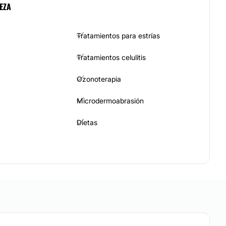
EZA
Tratamientos para estrías
Tratamientos celulitis
Ozonoterapia
Microdermoabrasión
Dietas
Presoterapia
CA
Tratamiento acné