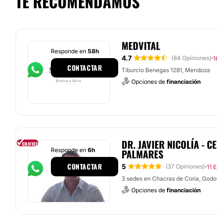
TE RECOMENDAMOS
MEDVITAL
Responde en
58h
4.7
·
(84 Opiniones)
1
CONTACTAR
Tiburcio Benegas 1281, Mendoza
Opciones de
financiación
DR. JAVIER NICOLÍA - 
Responde en
6h
PALMARES
CONTACTAR
5
·
(37 Opiniones)
11 
3 sedes en Chacras de Coria, Godo
Opciones de
financiación