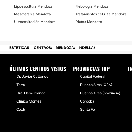
Lipoescultura Mendoza
Flebología Mendoza
Mesoterapia Mendoza
Tratamientos celulitis Mendoza
Ultracavitación Mendoza
Dietas Mendoza
ESTETICAS
CENTROS
MENDOZA
INDELLA
ÚLTIMOS CENTROS VISTOS
PROVINCIAS TOP
T
Dr. Javier Cattaneo
Capital Federal
Terra
Buenos Aires (GBA)
Dra. Hebe Blanco
Buenos Aires (provincia)
Clínica Montes
Córdoba
C.e.b
Santa Fe