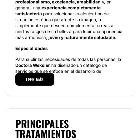
profesionalismo, excelencia, amabilidad
y, en
general, una
experiencia completamente
satisfactoria
para solucionar cualquier tipo de
situación estética que afecte su imagen, o
simplemente que deseen complementar o realzar
ciertos rasgos de su belleza para lucir una apariencia
más armoniosa,
joven y naturalmente saludable
.
Especialidades
Para suplir las necesidades de todas las personas, la
Doctora Weksler
ha diseñado un catálogo de
servicios que se enfoca en el desarrollo de
tratamientos faciales, corporales y antiaging
; por
LEER MÁS
ejemplo, para la zona del rostro, tenemos
procedimientos como la
aplicación de la toxina
botulínica
, uno de los métodos más efectivos para el
rejuvenecimiento facial
hoy en día, pues el proceso
es prácticamente indoloro, rápido y su recuperación
es inmediata y sus resultados superan las
expectativas del paciente. Otro de los procedimientos
PRINCIPALES
más demandados es la
mesoterapia filorga y la
TRATAMIENTOS
mesoterapia con peptonas
, una técnica que se
aplica directamente en la piel del rostro y que actúa