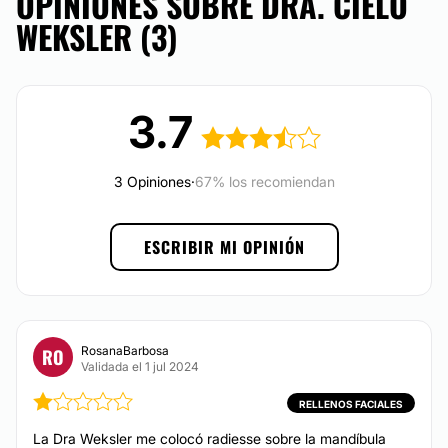
OPINIONES SOBRE DRA. CIELO
ubicadas en la ciudad de
Buenos Aires.
WEKSLER (3)
Posibilidad de videoconsulta:
TRATAMIENTOS DE BELLEZA
No
Drenaje linfático
Financiación o facilidades de pago:
3.7
Tratamientos para estrías
No
Mesoterapia
3 Opiniones
·
67% los recomiendan
Tratamientos celulitis
Peeling
ESCRIBIR MI OPINIÓN
RosanaBarbosa
RO
Validada el 1 jul 2024
RELLENOS FACIALES
La Dra Weksler me colocó radiesse sobre la mandíbula