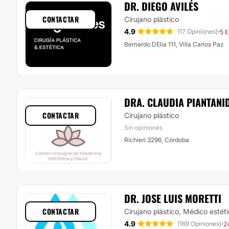
DR. DIEGO AVILÉS
CONTACTAR
Cirujano plástico
4.9
·
(17 Opiniones)
5 E
Bernardo DElia 111, Villa Carlos Paz
DRA. CLAUDIA PIANTANI
CONTACTAR
Cirujano plástico
Sin opiniones
Richieri 3296, Córdoba
DR. JOSE LUIS MORETTI
CONTACTAR
Cirujano plástico, Médico estét
4.9
·
(169 Opiniones)
2