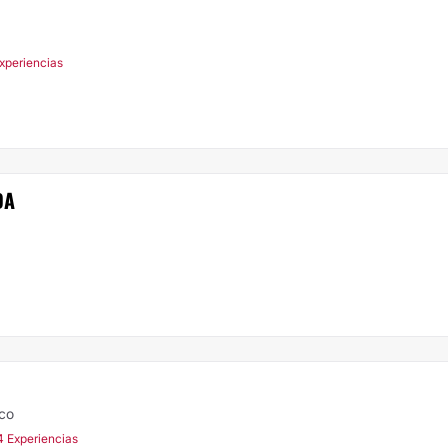
xperiencias
DA
ico
4 Experiencias