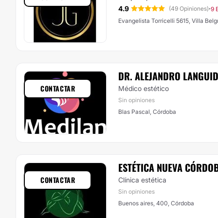
4.9
·
(49 Opiniones)
9 
Evangelista Torricelli 5615, Villa Bel
DR. ALEJANDRO LANGUI
CONTACTAR
Médico estético
Sin opiniones
Blas Pascal, Córdoba
ESTÉTICA NUEVA CÓRDO
CONTACTAR
Clínica estética
Sin opiniones
Buenos aires, 400, Córdoba