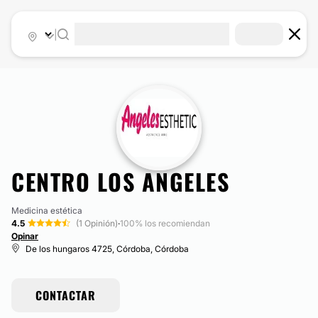
|
CENTRO LOS ANGELES
Medicina estética
4.5
(1 Opinión)
·
100% los recomiendan
Opinar
De los hungaros 4725, Córdoba, Córdoba
CONTACTAR