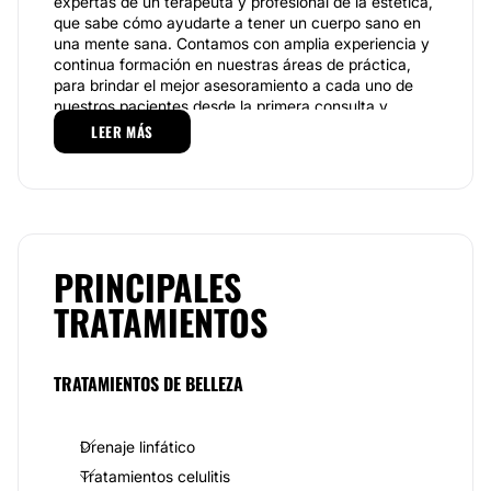
expertas de un terapeuta y profesional de la estética,
que sabe cómo ayudarte a tener un cuerpo sano en
una mente sana. Contamos con amplia experiencia y
continua formación en nuestras áreas de práctica,
para brindar el mejor asesoramiento a cada uno de
nuestros pacientes desde la primera consulta y
durante todo el tratamiento.
LEER MÁS
Especialidades
En
Estética Ángeles
nuestros profesionales realizan
las siguientes prácticas:
Médicina Estética:
Microdermoabrasión con puntas
PRINCIPALES
de diamantes, Peeling químicos superficiales, plasma
rico en plaquetas, tratamiento de alopecia,
TRATAMIENTOS
mesoterapia facial, ácido hialurónico, mesoterapia
corporal, relleno facial, hidrolipoclasia, ampollas
antiaging, entre otras.
Kinesiología Estética:
TRATAMIENTOS DE BELLEZA
Tratatamiento reductores, tratamiento reafirmantes,
mejoramiento de la elasticidad de la piel, tratamiento
anticelulitico, tratamiento de adiposidades
Drenaje linfático
localizadas, tratamiento grasa localizada,
remodelación corporal, tratamiento pre y post
Tratamientos celulitis