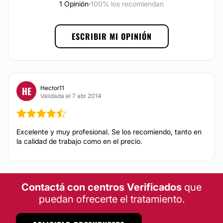
1 Opinión
·
100% los recomiendan
No
Financiación o facilidades de pago:
ESCRIBIR MI OPINIÓN
No
Hector11
HE
Validada el 7 abr 2014
Excelente y muy profesional. Se los recomiendo, tanto en
la calidad de trabajo como en el precio.
Contactá con centros Verificados
que
puedan ofrecerte el tratamiento.