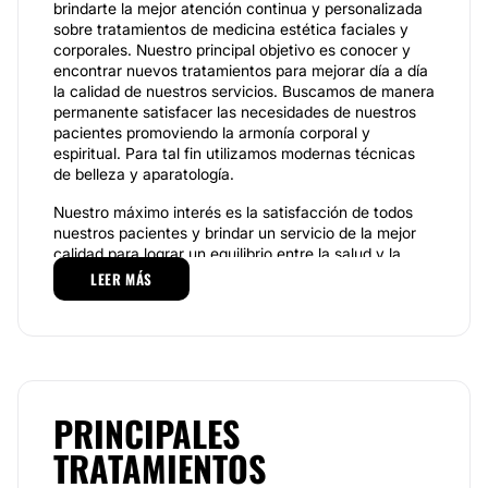
brindarte la mejor atención continua y personalizada
sobre tratamientos de medicina estética faciales y
corporales. Nuestro principal objetivo es conocer y
encontrar nuevos tratamientos para mejorar día a día
la calidad de nuestros servicios. Buscamos de manera
permanente satisfacer las necesidades de nuestros
pacientes promoviendo la armonía corporal y
espiritual. Para tal fin utilizamos modernas técnicas
de belleza y aparatología.
Nuestro máximo interés es la satisfacción de todos
nuestros pacientes y brindar un servicio de la mejor
calidad para lograr un equilibrio entre la salud y la
belleza.
LEER MÁS
Especialidades
Alejandra Estética Corporal
ofrece masajes, yoga,
masajes, reflexología, corrientes rusas, masajes
reductores y relajantes, tratamientos reductores y
tonificantes, además de adelgazantes. También
PRINCIPALES
cuenta con el equipo especializado de Endermolift,
TRATAMIENTOS
una técnica anti-edad 100% natural para hombres y
mujeres de todas las edades. Esta técnica rehidrata la