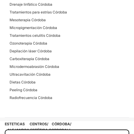
Drenaje linfático Córdoba
Rellenos faciales
Tratamientos para estrías Córdoba
Mesoterapia Córdoba
CIRUGÍA ESTÉTICA
Micropigmentación Córdoba
Tratamientos celulitis Córdoba
Ozonoterapia Córdoba
Lipoescultura
Depilación láser Córdoba
Implante capilar
Carboxiterapia Córdoba
Microdermoabrasión Córdoba
Ultracavitación Córdoba
Dietas Córdoba
Peeling Córdoba
Radiofrecuencia Córdoba
ESTETICAS
CENTROS
CÓRDOBA
ALEJANDRA ESTÉTICA CORPORAL