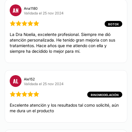
Tratamientos para estrías
Mesoterapia
Ana1180
AN
Validada el 25 nov 2024
Micropigmentación
Tratamientos celulitis
BOTOX
Depilación láser
La Dra Noelia, excelente profesional. Siempre me dió
atención personalizada. He tenido gran mejoria con sus
Carboxiterapia
tratamientos. Hace años que me atiendo con ella y
Microblading
siempre ha decidido lo mejor para mí.
Microdermoabrasión
Ultracavitación
Dietas
Ale152
AL
Peeling
Validada el 25 nov 2024
Radiofrecuencia
RINOMODELACIÓN
Excelente atención y los resultados tal como solicité, aún
DERMATOLOGÍA ESTÉTICA
me dura un el producto
Manchas de la piel