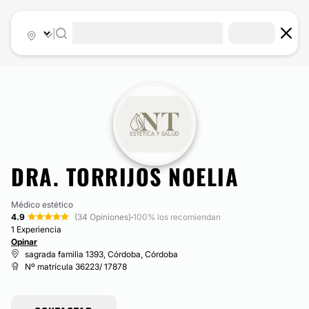
|
DRA. TORRIJOS NOELIA
Médico estético
4.9
(34 Opiniones)
·
100% los recomiendan
1 Experiencia
Opinar
sagrada familia 1393, Córdoba, Córdoba
Nº matrícula 36223/ 17878