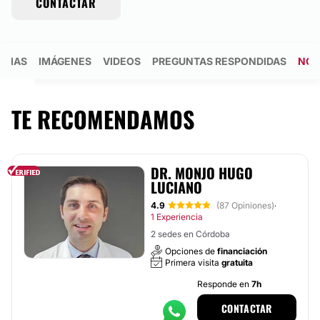
CONTACTAR
NCIAS
IMÁGENES
VIDEOS
PREGUNTAS RESPONDIDAS
NOT
TE RECOMENDAMOS
DR. MONJO HUGO
LUCIANO
4.9
(87 Opiniones)
·
1 Experiencia
2 sedes en Córdoba
Opciones de
financiación
Primera visita
gratuita
Responde en
7h
CONTACTAR