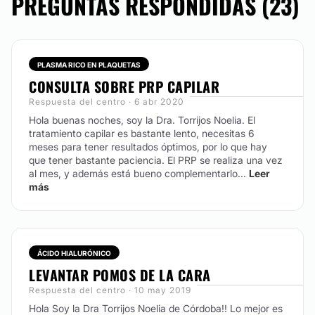
PREGUNTAS RESPONDIDAS (23)
la dermis estimulacion de la colagenogenesis ( nuevo
colágeno) Él objetivo de este tratamiento es estimular
y recuperar la estructura de los tejidos.
CONTACTAR
PLASMA RICO EN PLAQUETAS
CONSULTA SOBRE PRP CAPILAR
Respuesta del centro · 6 abr 2020
CRIOLIPÓLISIS
Hola buenas noches, soy la Dra. Torrijos Noelia. El
tratamiento capilar es bastante lento, necesitas 6
La criolipólisis es un nuevo método surgido en el siglo
meses para tener resultados óptimos, por lo que hay
XXI no invasivo que reduce la grasa subcutánea sin
que tener bastante paciencia. El PRP se realiza una vez
dañar en ningún momento la piel del paciente u otros
al mes, y además está bueno complementarlo...
Leer
tejidos circundantes. Se ha demostrado que con la
más
criolipólisis se reduce significativamente la capa de
grosor de la grasa, llegándose a demostrar picos de
reducción hasta del 50% en zonas muy localizadas.
CONTACTAR
ÁCIDO HIALURÓNICO
LEVANTAR POMOS DE LA CARA
Respuesta del centro · 10 may 2019
PEELING
Hola Soy la Dra Torrijos Noelia de Córdoba!! Lo mejor es