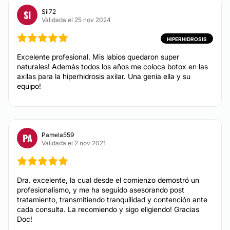
Hiperhidrosis
Sil72
SI
Tratamiento acné
Validada el 25 nov 2024
ÁCIDO HIALURÓNICO
HIPERHIDROSIS
Excelente profesional. Mis labios quedaron super
AUMENTO DE LABIOS CON ÁCIDO HIALURÓNICO
naturales! Además todos los años me coloca botox en las
La reestructuración, volumen y aumento de labios
axilas para la hiperhidrosis axilar. Una genia ella y su
con ácido hialurónico es una técnica no permanente
equipo!
que permite hacer rellenos de forma segura. Este es
un procedimiento intradérmico que es reabsorbido por
el organismo al pasar el tiempo. A diferencia de otros
tratamientos faciales, el acido hialuronico en labios es
un método no permanente que permite perfilar y dar
Pamela559
PA
volumen gracias a su control en el tiempo.
Validada el 2 nov 2021
CONTACTAR
Dra. excelente, la cual desde el comienzo demostró un
profesionalismo, y me ha seguido asesorando post
tratamiento, transmitiendo tranquilidad y contención ante
BOTOX
cada consulta. La recomiendo y sigo eligiendo! Gracias
Doc!
TOXINA BOTULÍNICA El Botox es uno de los