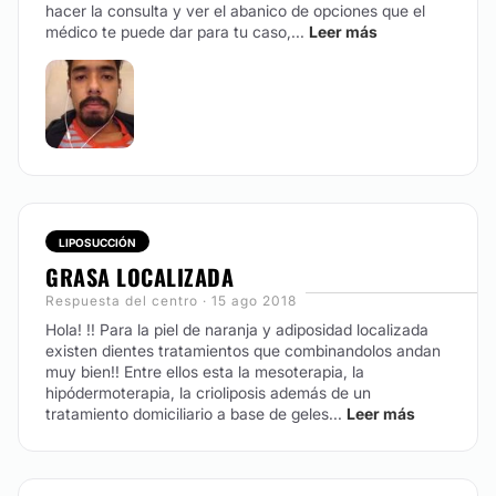
hacer la consulta y ver el abanico de opciones que el
médico te puede dar para tu caso,...
Leer más
Peeling Es un método que se realiza para exfoliar,pulir
o pelar la piel mediante un método mecánico con
microdermoabracion con puntas de diamantes o un
método químico con ácidos!!! Ventajas que
proporciona el peeling *Rejuvenecimiento
*Aclaración de la piel. *Cierre de poros.
*Luminosidad *Disminución o desaparición de
cuadros acnéicos. *Tersura en la piel. *Disminución o
eliminación de queloides, arrugas, cicatrices y
manchas. *Reactivación del ciclo de recambio celular
LIPOSUCCIÓN
dérmico y epidérmico.
GRASA LOCALIZADA
CONTACTAR
Respuesta del centro · 15 ago 2018
Hola! !! Para la piel de naranja y adiposidad localizada
existen dientes tratamientos que combinandolos andan
muy bien!! Entre ellos esta la mesoterapia, la
hipódermoterapia, la crioliposis además de un
tratamiento domiciliario a base de geles...
Leer más