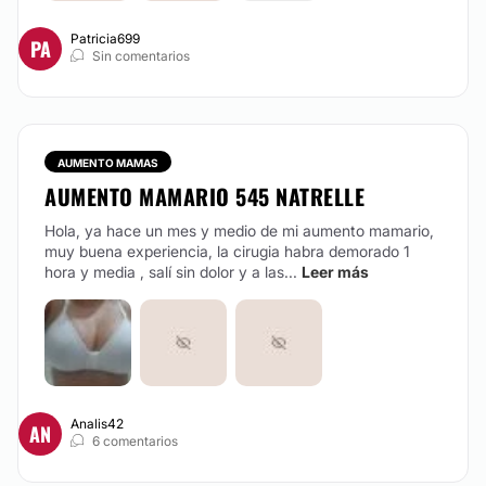
CONTACTAR
Patricia699
PA
Sin comentarios
RECONSTRUCCIÓN MAMARIA
Se le llama MAMOPLASTÍAS al conjunto de
procedimientos quirúrgicos tendientes a modelar la
AUMENTO MAMAS
mama ya sea para Aumentar, Reducir, Reconstruir o
AUMENTO MAMARIO 545 NATRELLE
Levantar.
Hola, ya hace un mes y medio de mi aumento mamario,
CONTACTAR
muy buena experiencia, la cirugia habra demorado 1
hora y media , salí sin dolor y a las...
Leer más
Analis42
AN
6 comentarios