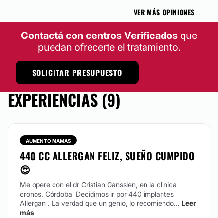
VER MÁS OPINIONES
Se le llama MAMOPLASTÍAS al conjunto de
procedimientos quirúrgicos tendientes a modelar la
Contactá con centros Verificados
que
mama ya sea para Aumentar, Reducir, Reconstruir o
Levantar.
puedan ofrecerte el tratamiento.
CONTACTAR
SOLICITAR PRESUPUESTO
EXPERIENCIAS (9)
REDUCCIÓN DE MAMAS
La REDUCCIÓN MAMARIA permite quitar el exceso
de volumen mamario y levantar la mama a su
AUMENTO MAMAS
ubicación original (MASTOPEXIA) para lograr una
440 CC ALLERGAN FELIZ, SUEÑO CUMPIDO
mama con mejor tamaño y forma. Se le llama
MAMOPLASTÍAS al conjunto de procedimientos
😍
quirúrgicos tendientes a modelar la mama ya sea para
Aumentar, Reducir, Reconstruir o Levantar.
Me opere con el dr Cristian Gansslen, en la clinica
cronos. Córdoba. Decidimos ir por 440 implantes
CONTACTAR
Allergan . La verdad que un genio, lo recomiendo...
Leer
más