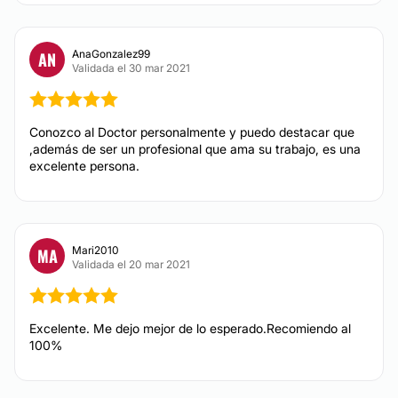
Lunares
Hiperhidrosis
Rosácea
AnaGonzalez99
AN
Validada el 30 mar 2021
Tratamiento acné
TRATAMIENTOS DE BELLEZA
Conozco al Doctor personalmente y puedo destacar que
,además de ser un profesional que ama su trabajo, es una
excelente persona.
Drenaje linfático
Mesoterapia
Tratamientos celulitis
Mari2010
MA
Microdermoabrasión
Validada el 20 mar 2021
Ultracavitación
Peeling
Radiofrecuencia
Excelente. Me dejo mejor de lo esperado.Recomiendo al
100%
Presoterapia
AUMENTO MAMAS