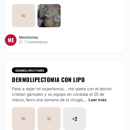
AUMENTO GLÚTEOS
La GLUTEOPLASTIA es un procedimiento quirúrgico
que realza los glúteos dando un contorno natural, ya
sea aumentando el volúmen con la propia grasa,
MelaGomez
ME
levantando con Hilos Tensores Glúteos o quitando
7 comentarios
exceso con Liposucción.
CONTACTAR
DERMOLIPECTOMÍA
DERMOLIPECTOMIA CON LIPO
MASTOPEXIA
Paso a dejar mi experiencia... me opere con el doctor
cristian gänsslen y su equipo en córdoba el 25 de
La MASTOPEXIA es un procedimiento que permite
marzo, llevo una semana de la cirugía,...
Leer más
levantar la mama a su ubicación original. Se le llama
MAMOPLASTÍAS al conjunto de procedimientos
quirúrgicos tendientes a modelar la mama ya sea para
Aumentar, Reducir, Reconstruir o Levantar.
+2