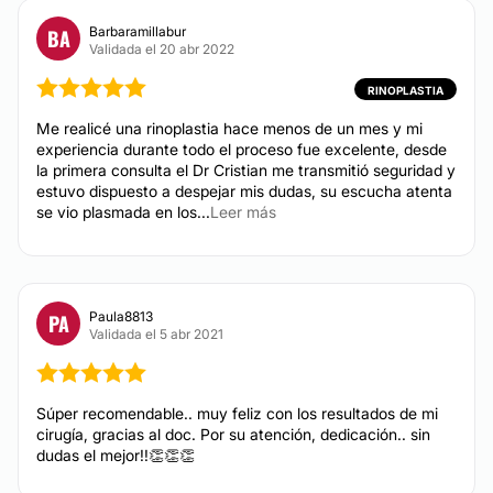
Financiación o facilidades de pago:
Rejuvenecimiento facial
Barbaramillabur
BA
Eliminación ojeras
Validada el 20 abr 2022
Sí
Medicina Ortomolecular
Métodos de pago aceptados:
RINOPLASTIA
Blefaroplastia sin cirugía
Me realicé una rinoplastia hace menos de un mes y mi
Tarjeta de Crédito/Débito
Hialuronidasa
experiencia durante todo el proceso fue excelente, desde
Rellenos faciales
Transferencia Bancaria
la primera consulta el Dr Cristian me transmitió seguridad y
estuvo dispuesto a despejar mis dudas, su escucha atenta
Efectivo
se vio plasmada en los...
Leer más
CIRUGÍA ÍNTIMA
Labioplastia
Paula8813
PA
Vaginoplastia
Validada el 5 abr 2021
Rejuvenecimiento vaginal
Súper recomendable.. muy feliz con los resultados de mi
DERMATOLOGÍA ESTÉTICA
cirugía, gracias al doc. Por su atención, dedicación.. sin
dudas el mejor!!👏👏👏