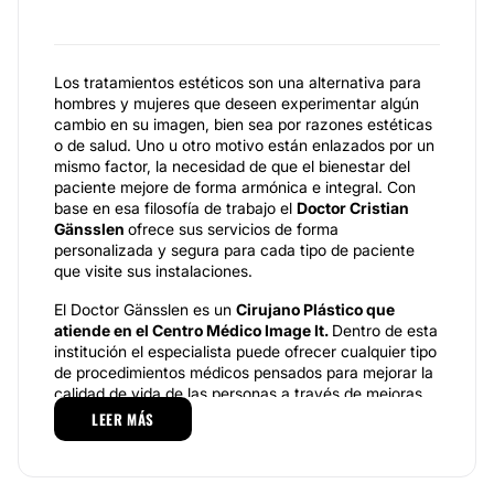
Los tratamientos estéticos son una alternativa para
hombres y mujeres que deseen experimentar algún
cambio en su imagen, bien sea por razones estéticas
o de salud. Uno u otro motivo están enlazados por un
mismo factor, la necesidad de que el bienestar del
paciente mejore de forma armónica e integral. Con
base en esa filosofía de trabajo el
Doctor Cristian
Gänsslen
ofrece sus servicios de forma
personalizada y segura para cada tipo de paciente
que visite sus instalaciones.
El Doctor Gänsslen es un
Cirujano Plástico que
atiende en el Centro Médico Image It.
Dentro de esta
institución el especialista puede ofrecer cualquier tipo
de procedimientos médicos pensados para mejorar la
calidad de vida de las personas a través de mejoras
en su imagen. Para ello cuenta con los recursos
LEER MÁS
técnicos necesarios, el respaldo de un cuerpo de
profesionales capacitados para distintas tareas, y el
conocimiento necesario para atender a todo tipo de