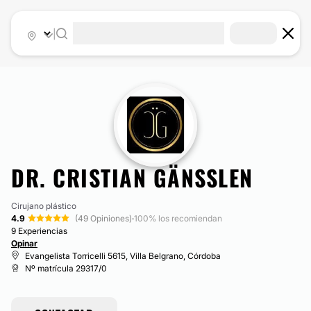
|
DR. CRISTIAN GÄNSSLEN
Cirujano plástico
4.9
(49 Opiniones)
·
100% los recomiendan
9 Experiencias
Opinar
Evangelista Torricelli 5615, Villa Belgrano, Córdoba
Nº matrícula 29317/0