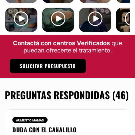
LIPOPAPADA
LIPOESCULTURA
LIPOESC
LIFTING
AUMENTO MAMAS
GINECOMASTIA
LIPOSUCC
Contactá con centros Verificados
que
puedan ofrecerte el tratamiento.
SOLICITAR PRESUPUESTO
PREGUNTAS RESPONDIDAS (46)
AUMENTO MAMAS
DUDA CON EL CANALILLO