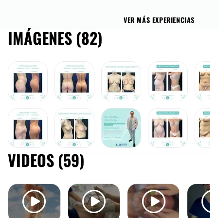
VER MÁS EXPERIENCIAS
IMÁGENES (82)
AUMENTO GLÚTEOS
LIPOSUCCIÓN
MASTOPEXIA
ABDOMINOPLASTÍA
ABDOM
VIDEOS (59)
AUMENTO GLÚTEOS
MASTOPEXIA
ABDOMINOPLASTÍA
ABDOM