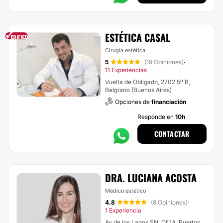
ESTÉTICA CASAL
Cirugía estética
5
(19 Opiniones)
·
11 Experiencias
Vuelta de Obligado, 2702 5º B,
Belgrano (Buenos Aires)
Opciones de
financiación
Responde en
10h
CONTACTAR
DRA. LUCIANA ACOSTA
Médico estético
4.8
(8 Opiniones)
·
1 Experiencia
Av de los Lagos SN. Of 1A. Puertos.