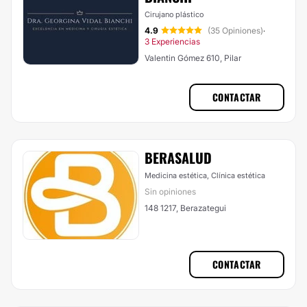
Cirujano plástico
4.9
(35 Opiniones)
·
3 Experiencias
Valentin Gómez 610, Pilar
CONTACTAR
BERASALUD
Medicina estética, Clínica estética
Sin opiniones
148 1217, Berazategui
CONTACTAR