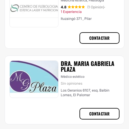
Medicina estética, Flebología
4.8
(1 Opinión)
·
1 Experiencia
Ituzaingó 371 , Pilar
CONTACTAR
DRA. MARIA GABRIELA
PLAZA
Médico estético
Sin opiniones
Los Geranios 6107, esq. Balbin
Lomas, El Palomar
CONTACTAR