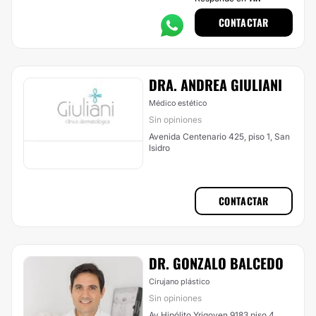
CONTACTAR
DRA. ANDREA GIULIANI
Médico estético
Sin opiniones
Avenida Centenario 425, piso 1, San
Isidro
CONTACTAR
DR. GONZALO BALCEDO
Cirujano plástico
Sin opiniones
Av Hipólito Yrigoyen 9183 piso 4