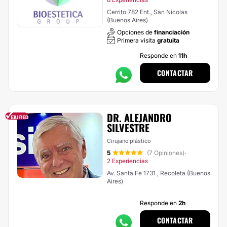
Cerrito 782 Ent., San Nicolas
(Buenos Aires)
Opciones de
financiación
Primera visita
gratuita
Responde en
11h
CONTACTAR
DR. ALEJANDRO
SILVESTRE
Cirujano plástico
5
(7 Opiniones)
·
2 Experiencias
Av. Santa Fe 1731 , Recoleta (Buenos
Aires)
Responde en
2h
CONTACTAR