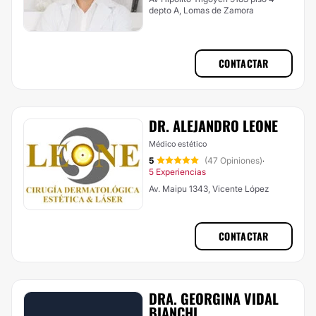
depto A, Lomas de Zamora
CONTACTAR
DR. ALEJANDRO LEONE
Médico estético
5
(47 Opiniones)
·
5 Experiencias
Av. Maipu 1343, Vicente López
CONTACTAR
DRA. GEORGINA VIDAL
BIANCHI