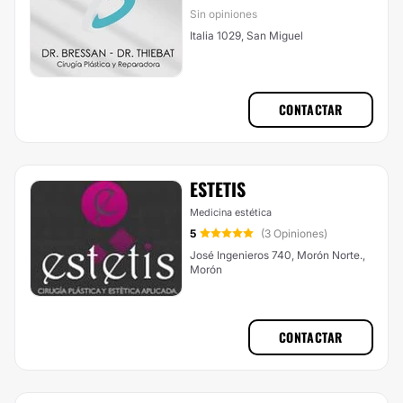
Sin opiniones
Italia 1029, San Miguel
CONTACTAR
ESTETIS
Medicina estética
5
(3 Opiniones)
José Ingenieros 740, Morón Norte.,
Morón
CONTACTAR