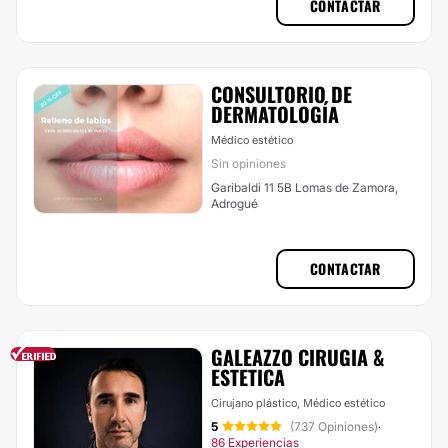
CONTACTAR
CONSULTORIO DE
DERMATOLOGÍA
Médico estético
Sin opiniones
Garibaldi 11 5B Lomas de Zamora,
Adrogué
CONTACTAR
GALEAZZO CIRUGIA &
ESTETICA
Cirujano plástico, Médico estético
5
(737 Opiniones)
·
86 Experiencias