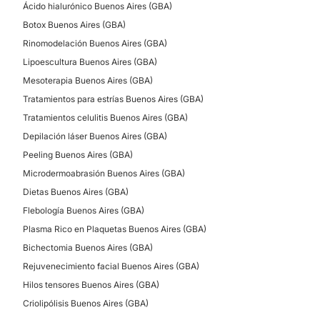
Ácido hialurónico Buenos Aires (GBA)
Lunares
Botox Buenos Aires (GBA)
Verrugas
Rinomodelación Buenos Aires (GBA)
Manchas de la piel
Lipoescultura Buenos Aires (GBA)
Vitiligo
Mesoterapia Buenos Aires (GBA)
Rosácea
Tratamientos para estrías Buenos Aires (GBA)
Tratamiento acné
Tratamientos celulitis Buenos Aires (GBA)
Depilación láser Buenos Aires (GBA)
Peeling Buenos Aires (GBA)
CIRUGÍA ESTÉTICA
Microdermoabrasión Buenos Aires (GBA)
Dietas Buenos Aires (GBA)
Lipoescultura
Flebología Buenos Aires (GBA)
Implante capilar
Plasma Rico en Plaquetas Buenos Aires (GBA)
Bichectomia Buenos Aires (GBA)
Rejuvenecimiento facial Buenos Aires (GBA)
Hilos tensores Buenos Aires (GBA)
Criolipólisis Buenos Aires (GBA)