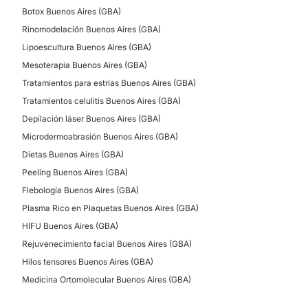
Verrugas
Botox Buenos Aires (GBA)
Manchas de la piel
Rinomodelación Buenos Aires (GBA)
Vitiligo
Lipoescultura Buenos Aires (GBA)
Rosácea
Mesoterapia Buenos Aires (GBA)
Tratamiento acné
Tratamientos para estrías Buenos Aires (GBA)
Tratamientos celulitis Buenos Aires (GBA)
Depilación láser Buenos Aires (GBA)
CIRUGÍA ESTÉTICA
Microdermoabrasión Buenos Aires (GBA)
Dietas Buenos Aires (GBA)
Lipoescultura
Peeling Buenos Aires (GBA)
Flebología Buenos Aires (GBA)
Plasma Rico en Plaquetas Buenos Aires (GBA)
HIFU Buenos Aires (GBA)
Rejuvenecimiento facial Buenos Aires (GBA)
Hilos tensores Buenos Aires (GBA)
Medicina Ortomolecular Buenos Aires (GBA)