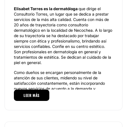
Elisabet Torres es la dermatóloga
que dirige el
Consultorio Torres, un lugar que se dedica a prestar
servicios de la más alta calidad. Cuenta con más de
20 años de trayectoria como consultorio
dermatológico en la localidad de Necochea. A lo largo
de su trayectoria se ha destacado por trabajar
siempre con ética y profesionalismo, brindando así
servicios confiables. Confíe en su centro estético.
Son profesionales en dermatología en general y
tratamientos de estética. Se dedican al cuidado de la
piel en general.
Como dueños se encargan personalmente de la
atención de sus clientes, midiendo su nivel de
satisfacción constantemente, están incorporando
nuevos servicios de acuerdo a la demanda y
exigencia de este mercado, porque asegura que los
LEER MÁS
tratamientos ofrecidos en su centro sean efectivos,
esto basándose en estudios realizados por sus
profesionales y en la confianza que les da la
tecnología que utilizan. No obstante, el centro se
preocupa por buscar los mejores resultados al mejor
precio.