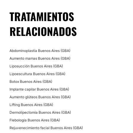
Piel Alma Centro de Estética
se ubica en
Tratamientos para estrías
Berazategui
.
TRATAMIENTOS
Mesoterapia
Posibilidad de videoconsulta:
Tratamientos celulitis
RELACIONADOS
No
Depilación láser
Ultracavitación
Financiación o facilidades de pago:
Dietas
Abdominoplastía Buenos Aires (GBA)
No
Microdermoabrasión
Aumento mamas Buenos Aires (GBA)
Peeling
Liposucción Buenos Aires (GBA)
Radiofrecuencia
Lipoescultura Buenos Aires (GBA)
Botox Buenos Aires (GBA)
Implante capilar Buenos Aires (GBA)
Aumento glúteos Buenos Aires (GBA)
Lifting Buenos Aires (GBA)
Dermolipectomía Buenos Aires (GBA)
Flebología Buenos Aires (GBA)
Rejuvenecimiento facial Buenos Aires (GBA)