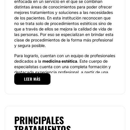
enfocada en un servicio en el que se combinan
distintas áreas de conocimientos para poder ofrecer
mejores tratamientos y soluciones a las necesidades
de los pacientes. En esta institución reconocen que
no se trata solo de procedimientos estéticos sino de
que a través de ellos se mejora la calidad de vida de
las personas. Por eso se especializan en brindar esta
clase de procedimientos de la forma más profesional
y segura posible.
Para lograrlo, cuentan con un equipo de profesionales
dedicados a la
medicina estética
. Este cuerpo de
especialistas cuenta con una completa formación y
destacada experiencia profesional, a partir de una
combinación de experiencia y procedimientos
LEER MÁS
vanguardistas a través de los cuales pueden ofrecer
servicios completos y de calidad.
Especialidades.
El principal objetivo de
Gardenia
es cuidar de la salud
corporal y facial y promover el bienestar de cada
PRINCIPALES
paciente que visita sus instalaciones. Por este motivo
TRATAMIENTOS
disponen de un sistema basado en consultas