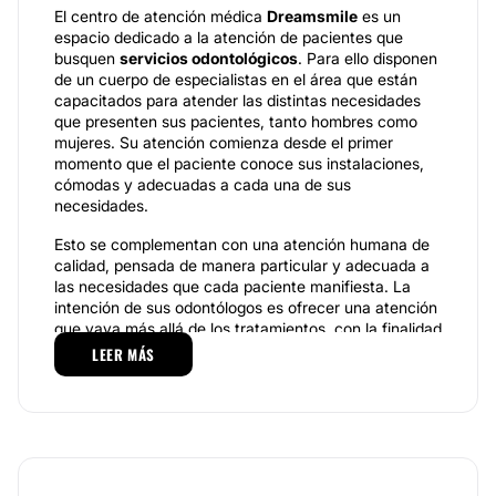
El centro de atención médica
Dreamsmile
es un
espacio dedicado a la atención de pacientes que
busquen
servicios odontológicos
. Para ello disponen
de un cuerpo de especialistas en el área que están
capacitados para atender las distintas necesidades
que presenten sus pacientes, tanto hombres como
mujeres. Su atención comienza desde el primer
momento que el paciente conoce sus instalaciones,
cómodas y adecuadas a cada una de sus
necesidades.
Esto se complementan con una atención humana de
calidad, pensada de manera particular y adecuada a
las necesidades que cada paciente manifiesta. La
intención de sus odontólogos es ofrecer una atención
que vaya más allá de los tratamientos, con la finalidad
de hacer de cada consulta una experiencia mucho
LEER MÁS
más cómoda. La experiencia de sus especialistas
favorece cada una de estas áreas.
A lo anterior se suma que los conocimientos médicos
están respaldados a través de una serie de equipos
tecnológicos y se realizan con el instrumental
adecuado para que cada uno de ellos pueda ser