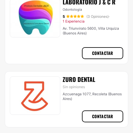
LABORATORIO J & C R
Odontología
5
(3 Opiniones)
·
1 Experiencia
Av. Triunvirato 5600, Villa Urquiza
(Buenos Aires)
CONTACTAR
ZURO DENTAL
Sin opiniones
Azcuenaga 1077, Recoleta (Buenos
Aires)
CONTACTAR