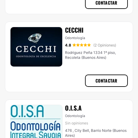
CONTACTAR
CECCHI
Odontología
4.8
(2 Opiniones)
Rodriguez Peña 1334 1º piso,
Recoleta (Buenos Aires)
CONTACTAR
O.I.S.A
Odontología
Sin opiniones
476 , City Bell, Barrio Norte (Buenos
Aires)