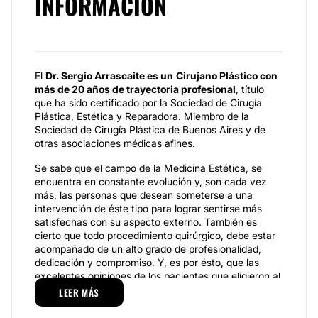
INFORMACIÓN
El
Dr. Sergio Arrascaite es un
Cirujano Plástico con
más de 20 años de trayectoria profesional
, título
que ha sido certificado por la Sociedad de Cirugía
Plástica, Estética y Reparadora. Miembro de la
Sociedad de Cirugía Plástica de Buenos Aires y de
otras asociaciones médicas afines.
Se sabe que el campo de la Medicina Estética, se
encuentra en constante evolución y, son cada vez
más, las personas que desean someterse a una
intervención de éste tipo para lograr sentirse más
satisfechas con su aspecto externo. También es
cierto que todo procedimiento quirúrgico, debe estar
acompañado de un alto grado de profesionalidad,
dedicación y compromiso. Y, es por ésto, que las
excelentes opiniones de los pacientes que eligieron al
Dr. Arrascaite para experimentar esos cambios, son
LEER MÁS
su mejor carta de presentación.