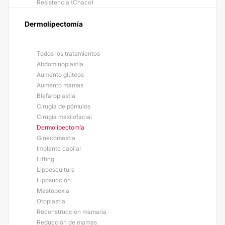
Resistencia (Chaco)
Dermolipectomía
Todos los tratamientos
Abdominoplastía
Aumento glúteos
Aumento mamas
Blefaroplastia
Cirugía de pómulos
Cirugía maxilofacial
Dermolipectomía
Ginecomastia
Implante capilar
Lifting
Lipoescultura
Liposucción
Mastopexia
Otoplastia
Reconstrucción mamaria
Reducción de mamas