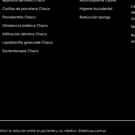
Aparatos dentales Chaco
Autotrasplante capilar
La
Carillas de porcelana Chaco
Higiene bucodental
de
Periodontitis Chaco
Reducción barriga
su
Ortodoncia estética Chaco
Mi
Infiltración dérmica Chaco
Re
ac
Lipodistrofia ginecoide Chaco
Escleroterapia Chaco
uir la relación entre el paciente y su médico. Esteticas.com.ar