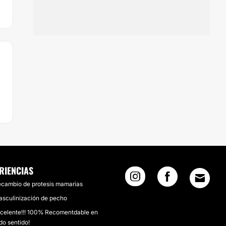
RIENCIAS
cambio de protesis mamarias
sculinización de pecho
celente!!! 100% Recomentdable en
do sentido!