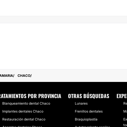
AMARIA
CHACO
RATAMIENTOS POR PROVINCIA
OTRAS BÚSQUEDAS
EXPE
Blanqueamiento dental Chaco
Lunares
Re
Implantes dentales Chaco
Frenillos dentales
Ma
Restauración dental Chaco
Braquioplastía
Ex
to