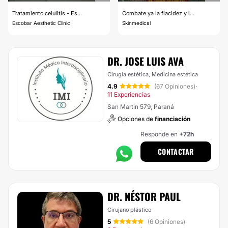
Tratamiento celulitis - Es...
Combate ya la flacidez y l...
Escobar Aesthetic Clinic
Skinmedical
DR. JOSE LUIS AVA
Cirugía estética, Medicina estética
4.9
(67 Opiniones)
·
11 Experiencias
San Martin 579, Paraná
Opciones de
financiación
Responde en
+72h
CONTACTAR
DR. NÉSTOR PAUL
Cirujano plástico
5
(6 Opiniones)
·