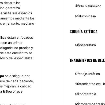
a desarrollar
Ácido hialurónico
ción garantiza
e visite sus espacios
Hialuronidasa
atamientos mediante los
s en el corto, mediano
CIRUGÍA ESTÉTICA
 Spa
están enfocados
e con un primer
Lipoescultura
diagnóstico preciso y
 de este encuentro se
dico del especialista.
TRATAMIENTOS DE BELL
Drenaje linfático
Spa
se distingue por
sillo de cada paciente,
Tratamientos celulit
ue mejoran la calidad
ca & Spa
ofrece
Ozonoterapia
Microdermoabrasió