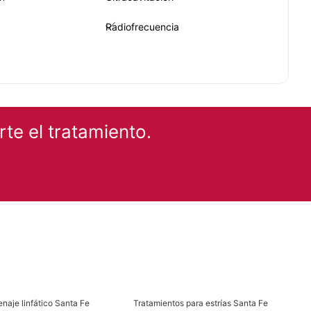
Radiofrecuencia
CA
te el tratamiento.
Rosácea
enaje linfático Santa Fe
Tratamientos para estrías Santa Fe