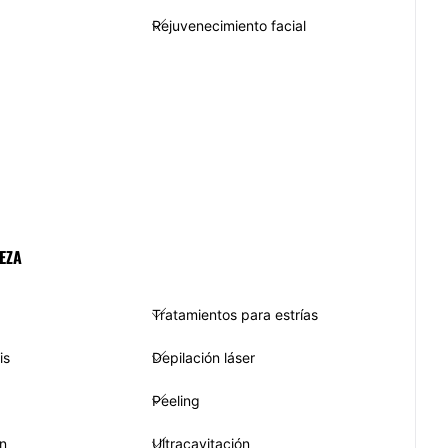
Rejuvenecimiento facial
EZA
Tratamientos para estrías
is
Depilación láser
Peeling
n
Ultracavitación