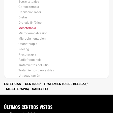
Borrar tatuajes
Carboxiterapia
Depilación láser
Dietas
Drenaje linfático
Mesoterapia
Microdermoabrasión
Micropigmentación
Ozonoterapia
Peeling
Presoterapia
Radiofrecuencia
Tratamientos celulitis
Tratamientos para estrías
Ultracavitación
ESTETICAS
CENTROS
TRATAMIENTOS DE BELLEZA
MESOTERAPIA
SANTA FE
ÚLTIMOS CENTROS VISTOS