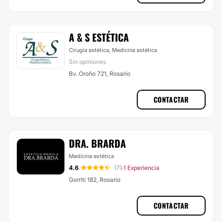
A & S ESTÉTICA
Cirugía estética, Medicina estética
Sin opiniones
Bv. Oroño 721, Rosario
CONTACTAR
DRA. BRARDA
Medicina estética
4.6
(7)
1 Experiencia
·
Gorriti 182, Rosario
CONTACTAR