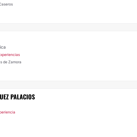
 4743, Caseros
ica
Experiencias
as de Zamora
UEZ PALACIOS
periencia