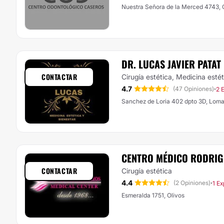
Nuestra Señora de la Merced
DR. LUCAS JAVIER PATAT
CONTACTAR
Cirugía estética, Medicina estét
4.7
·
(47 Opiniones)
2 
Sanchez de Loria 402 dpto 3D, Lom
CENTRO MÉDICO RODRIG
CONTACTAR
Cirugía estética
4.4
·
(2 Opiniones)
1 Ex
Esmeralda 1751, Olivos