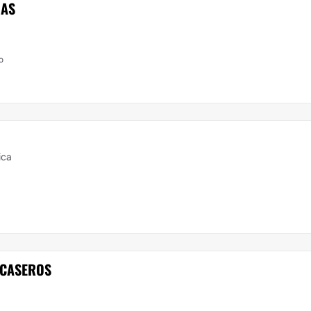
JAS
o
ica
 CASEROS