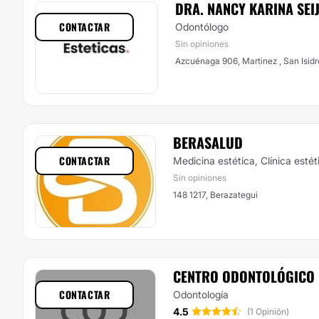
DRA. NANCY KARINA SEI
CONTACTAR
Odontólogo
Sin opiniones
Azcuénaga 906, Martinez , San Isidr
BERASALUD
CONTACTAR
Medicina estética, Clínica estét
Sin opiniones
148 1217, Berazategui
CENTRO ODONTOLÓGICO
CONTACTAR
Odontología
4.5
(1 Opinión)