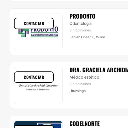
PRODONTO
CONTACTAR
Odontología
Sin opiniones
Fabián Onsari 8, Wilde
DRA. GRACIELA ARCHID
CONTACTAR
Médico estético
Sin opiniones
, Ituzaingó
CODELNORTE