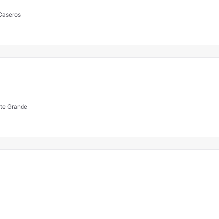
 4743, Caseros
nte Grande