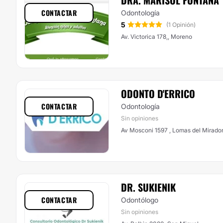
DRA. MARISOL FONTANA
CONTACTAR
Odontología
5
(1 Opinión)
Av. Victorica 178,, Moreno
ODONTO D'ERRICO
CONTACTAR
Odontología
Sin opiniones
Av Mosconi 1597 , Lomas del Mirado
DR. SUKIENIK
CONTACTAR
Odontólogo
Sin opiniones