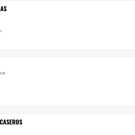
JAS
o
ica
 CASEROS