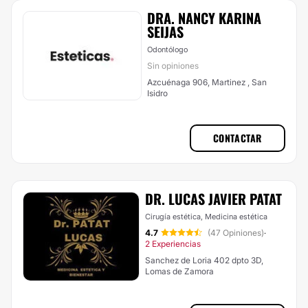
DRA. NANCY KARINA
SEIJAS
Odontólogo
Sin opiniones
Azcuénaga 906, Martinez , San
Isidro
CONTACTAR
DR. LUCAS JAVIER PATAT
Cirugía estética, Medicina estética
4.7
(47 Opiniones)
·
2 Experiencias
Sanchez de Loria 402 dpto 3D,
Lomas de Zamora