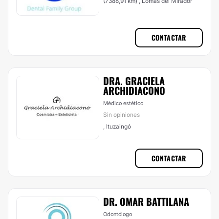
(7388,91 km) , Lomas del Mirador
CONTACTAR
DRA. GRACIELA
ARCHIDIACONO
Médico estético
Sin opiniones
, Ituzaingó
CONTACTAR
DR. OMAR BATTILANA
Odontólogo