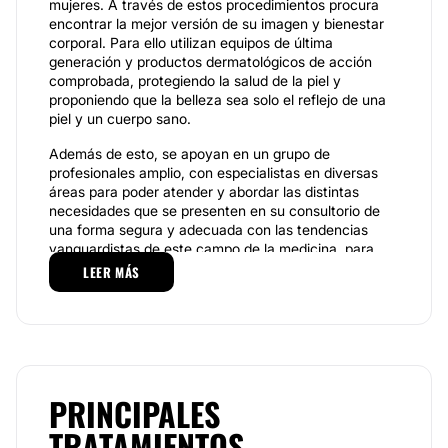
mujeres. A través de estos procedimientos procura
encontrar la mejor versión de su imagen y bienestar
corporal. Para ello utilizan equipos de última
generación y productos dermatológicos de acción
comprobada, protegiendo la salud de la piel y
proponiendo que la belleza sea solo el reflejo de una
piel y un cuerpo sano.
Además de esto, se apoyan en un grupo de
profesionales amplio, con especialistas en diversas
áreas para poder atender y abordar las distintas
necesidades que se presenten en su consultorio de
una forma segura y adecuada con las tendencias
vanguardistas de este campo de la medicina, para
mayor satisfacción de los pacientes.
LEER MÁS
Especialidades.
En
Dhermavita
contamos con un equipo de
profesionales que realizan los siguientes
tratamientos estéticos: lipolisis sin cirugía, el uso
de hilos tensores y de lasers, la revitalización de
PRINCIPALES
ojeras, la terapia led, el uso de toxina, la
TRATAMIENTOS
radiofrecuencia, la bioestimulación.
Estos servicios