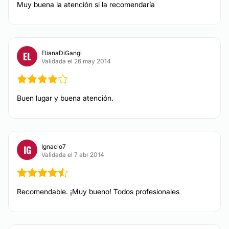
Muy buena la atención si la recomendaría
Tarjeta de Crédito/Débito
DERMATOLOGÍA ESTÉTICA
Transferencia Bancaria
Efectivo
Eliminar cicatrices
ElianaDiGangi
EL
Validada el 26 may 2014
Otros
Lunares
Verrugas
Manchas de la piel
Buen lugar y buena atención.
Vitiligo
Rosácea
Tratamiento acné
Ignacio7
IG
Validada el 7 abr 2014
CIRUGÍA ESTÉTICA
Recomendable. ¡Muy bueno! Todos profesionales
Lipoescultura
Aumento glúteos
Lifting