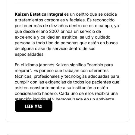
Kaizen Estética Integral
es un centro que se dedica
a tratamientos corporales y faciales. Es reconocido
por tener más de diez años dentro de este campo, ya
que desde el año 2007 brinda un servicio de
excelencia y calidad en estética, salud y cuidado
personal a todo tipo de personas que estén en busca
de alguna clase de servicio dentro de sus
especialidades.
En el idioma japonés Kaizen significa "cambio para
mejorar". Es por eso que trabajan con diferentes
técnicas, profesionales y tecnologías adecuadas para
cumplir con las exigencias de todos los pacientes que
asisten constantemente a su institución o estén
considerando hacerlo. Cada uno de ellos recibirá una
atención individual y personalizada en un ambiente
cálido y agradable.
LEER MÁS
Especialidades.
En
Kaizen Estética Integral
disponen tanto para
hombres como mujeres una amplia variedad de