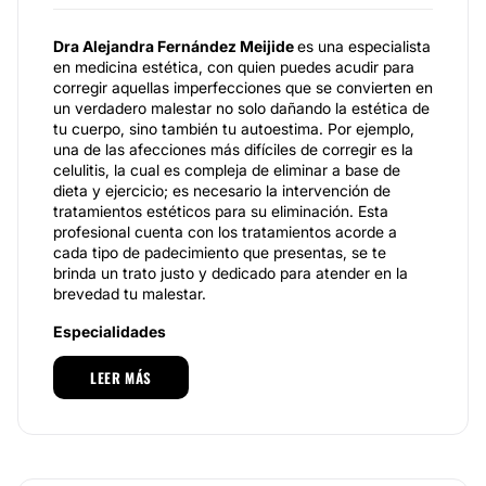
Dra Alejandra Fernández Meijide
es una especialista
en medicina estética, con quien puedes acudir para
corregir aquellas imperfecciones que se convierten en
un verdadero malestar no solo dañando la estética de
tu cuerpo, sino también tu autoestima. Por ejemplo,
una de las afecciones más difíciles de corregir es la
celulitis, la cual es compleja de eliminar a base de
dieta y ejercicio; es necesario la intervención de
tratamientos estéticos para su eliminación. Esta
profesional cuenta con los tratamientos acorde a
cada tipo de padecimiento que presentas, se te
brinda un trato justo y dedicado para atender en la
brevedad tu malestar.
Especialidades
Los servicios que pone a tu alcance son amplios,
LEER MÁS
todos ellos diseñados para atender tu belleza de
manera correcta y sin interrumpir tu salud u ocasionar
problemas relacionados con el postratamiento. Uno
de los tratamientos que más llama la atención es la
atención a la caída de cabello, cuyo padecimiento