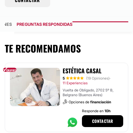
CONTACTAR
IONES
PREGUNTAS RESPONDIDAS
TE RECOMENDAMOS
ESTÉTICA CASAL
5
(19 Opiniones)
·
11 Experiencias
Vuelta de Obligado, 2702 5º B,
Belgrano (Buenos Aires)
Opciones de
financiación
Responde en
10h
CONTACTAR