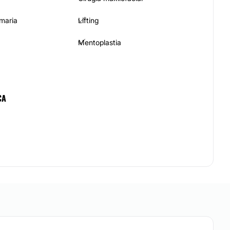
maria
Lifting
Mentoplastia
CA
Blefaroplastia sin cirugía