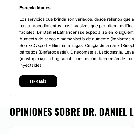
Especialidades
Los servicios que brinda son variados, desde rellenos que
hasta procedimientos más invasivos que permiten modifica
faciales.
Dr. Daniel Lafranconi
se especializa en lo siguien
Aumento de senos o mamoplastia de aumento (implantes 
Botox/Dysport - Eliminar arrugas, Cirugía de la nariz (Rinopl
párpados (Blefaroplastia), Ginecomastia, Labioplastia, Le
(mastopexia), Lifting facial, Liposucción, Reducción de ma
inyectables.
Cabe decir que la atención es personalizada y se desempeñ
LEER MÁS
brindar seguridad y belleza sin perjudicar la salud.
Equipo
Dr. Daniel Lafranconi
se encuentra especializado, es expert
OPINIONES SOBRE DR. DANIEL 
plástica y losprocedimientos ya mencionados. Su actualiza
desempeño le permiten ser miembro de: Sociedad de Cirugí
Plata. Asociación Médica Argentina. Sociedad Argentina de 
Estética y Reparadora. Dispone de la tecnología y herramie