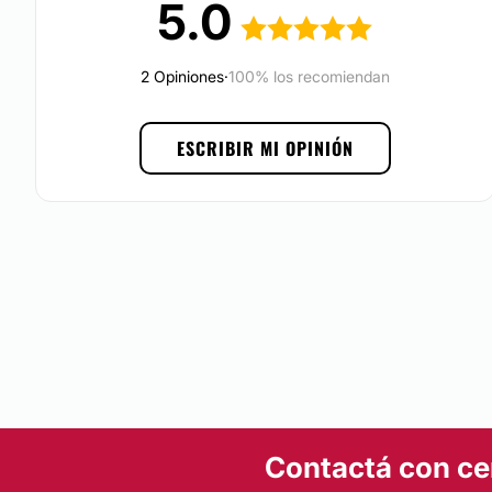
5.0
necesarias para ejercer su labor.
Localización
2 Opiniones
·
100% los recomiendan
Dr. Daniel Lafranconi
se ubica en
Mar del Plata.
Posibilidad de videoconsulta:
ESCRIBIR MI OPINIÓN
No
Financiación o facilidades de pago:
No
Contactá con ce