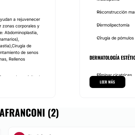
Reconstrucción ma
 ayudan a rejuvenecer
Dermolipectomía
r zonas corporales y
te: Abdominoplastia,
Cirugía de pómulos
mamarios),
astia),Cirugía de
vantamiento de senos
DERMATOLOGÍA ESTÉTI
mas, Rellenos
Eliminar cicatrices
a con el propósito de
LEER MÁS
MEDICINA ESTÉTICA
o en la cirugía
LAFRANCONI (2)
Eliminación ojeras
ción y buen
a Plástica de Mar del
Cirugía Plástica,
ntas de calidad