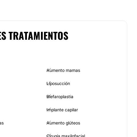
ES TRATAMIENTOS
Aumento mamas
Liposucción
Blefaroplastia
Implante capilar
as
Aumento glúteos
Cirugía maxilofacial