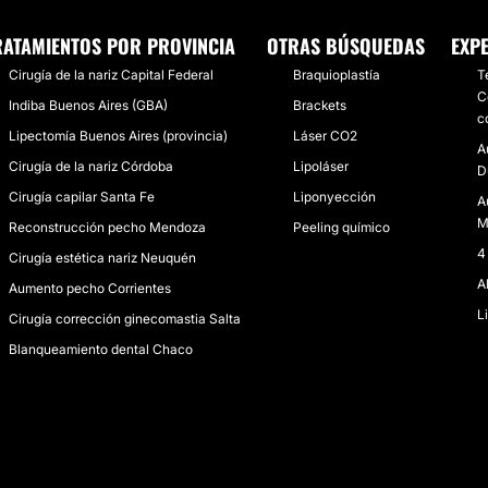
RATAMIENTOS POR PROVINCIA
OTRAS BÚSQUEDAS
EXP
Cirugía de la nariz Capital Federal
Braquioplastía
T
C
Indiba Buenos Aires (GBA)
Brackets
c
Lipectomía Buenos Aires (provincia)
Láser CO2
A
Cirugía de la nariz Córdoba
Lipoláser
D
Cirugía capilar Santa Fe
Liponyección
A
M
Reconstrucción pecho Mendoza
Peeling químico
4
Cirugía estética nariz Neuquén
A
Aumento pecho Corrientes
L
Cirugía corrección ginecomastia Salta
Blanqueamiento dental Chaco