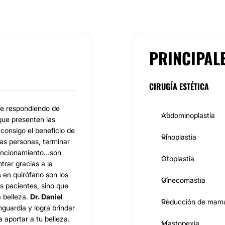
PRINCIPAL
CIRUGÍA ESTÉTICA
pre respondiendo de
Abdominoplastía
que presenten las
consigo el beneficio de
Rinoplastia
las personas, terminar
uncionamiento...son
Otoplastia
trar gracias a la
 en quirófano son los
Ginecomastia
os pacientes, sino que
a belleza.
Dr. Daniel
Reducción de mam
nguardia y logra brindar
 aportar a tu belleza.
Mastopexia