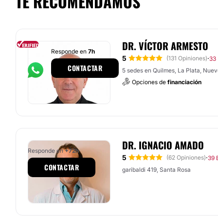
TE RECOMENDAMOS
DR. VÍCTOR ARMESTO
Responde en
7h
5
·
(131 Opiniones)
33 
CONTACTAR
5 sedes en Quilmes, La Plata, Nueve
Opciones de
financiación
DR. IGNACIO AMADO
Responde en
+72h
5
·
(62 Opiniones)
39 
CONTACTAR
garibaldi 419, Santa Rosa