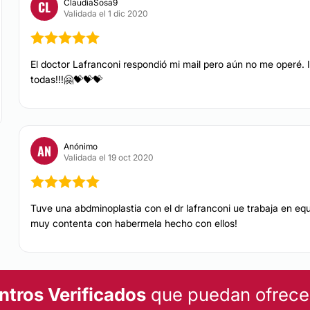
ClaudiaSosa9
CL
Validada el 1 dic 2020
El doctor Lafranconi respondió mi mail pero aún no me operé. I
todas!!!🤗💝💝💝
Anónimo
AN
Validada el 19 oct 2020
Tuve una abdminoplastia con el dr lafranconi ue trabaja en eq
muy contenta con habermela hecho con ellos!
ntros Verificados
que puedan ofrecert