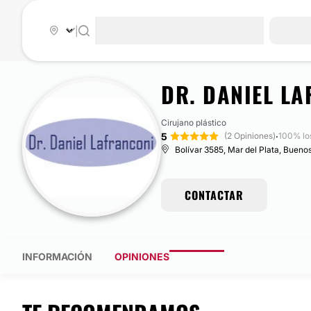
|
DR. DANIEL L
Cirujano plástico
5
·
(2 Opiniones)
100% lo
Bolívar 3585, Mar del Plata, Buenos
CONTACTAR
INFORMACIÓN
OPINIONES