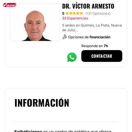
DR. VÍCTOR ARMESTO
5
(131 Opiniones)
·
33 Experiencias
5 sedes en Quilmes, La Plata, Nueve
de Julio...
Opciones de
financiación
Responde en
7h
CONTACTAR
INFORMACIÓN
Esthéticienne
es un centro de estética que ofrece