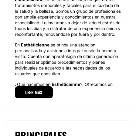
tratamientos corporales y faciales para el cuidado de
la salud y la belleza. Somos un grupo de profesionales
con amplia experiencia y conocimientos en nuestra
especialidad. Lo invitamos a dejar de lado el estrés de
todos los días y a disfrutar de una experiencia única y
reconfortante, renovándose por fuera y por dentro.
En
Esthéticienne
se brinda una atención
personalizada y asistencia integral desde la primera
visita. Cuenta con aparatología de última generación
para realizar optimos procedimientos y planes
individuales de acuerdo a las necesidades de los
usuarios que consultan.
¿Qué hacemos en
Esthéticienne
?. Ofrecemos un
gran portafolio de especialidades como:
Tratamientos
LEER MÁS
Corporales:
Celulitis, Cápsula de ozono, Flacidéz,
Cabina termoadelgazante con infrarrojos y
Ultracavitador.
Tratamientos Faciales:
Microdermoabrasión, Tratamientos para manchas,
acné, secuelas, Pelling químico, Máscaras nutritivas y
revitalizadoras, Tratamientos antiage, Maquillaje
profesional, Depilación, Armonización de cejas,
PRINCIPALES