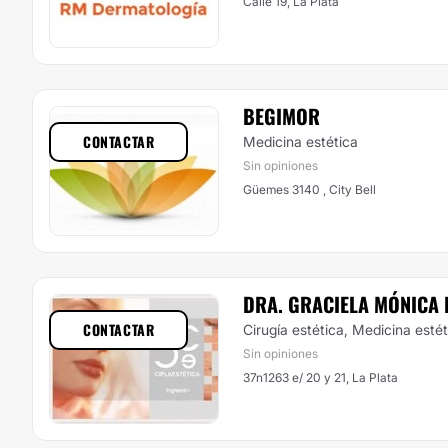
Calle 19, La Plata
BEGIMOR
CONTACTAR
Medicina estética
Sin opiniones
Güemes 3140 , City Bell
DRA. GRACIELA MÓNICA
CONTACTAR
Cirugía estética, Medicina esté
Sin opiniones
37n1263 e/ 20 y 21, La Plata