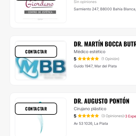
Sin opiniones
Sarmiento 247, B8000 Bahía Blanca,
DR. MARTÍN BOCCA BUT
CONTACTAR
Médico estético
5
(1 Opinión)
Guido 1947, Mar del Plata
DR. AUGUSTO PONTÓN
CONTACTAR
Cirujano plástico
5
·
(3 Opiniones)
3 Expe
Av 53 1026, La Plata