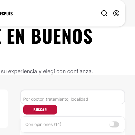
DESPUÉS
É
EN
BUENOS
u experiencia y elegí con confianza.
BUSCAR
Con opiniones (14)