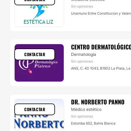
Sin opiniones
Unamuno Entre Constitucion y Valenc
CENTRO DERMATOLÓGICO
CONTACTAR
Dermatología
Sin opiniones
ANS, C. 40 1043, B1902 La Plata, La
DR. NORBERTO PANNO
CONTACTAR
Médico estético
Sin opiniones
Estomba 652, Bahía Blanca