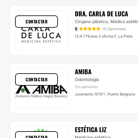
DRA. CARLA DE LUCA
CONTACTAR
Cirujano plástico, Médico estét
5
(5 Opiniones)
12 N 779 piso 2 oficina F, La Plata
AMIBA
CONTACTAR
Odontología
Sin opiniones
Juramento 1579 1 , Puerto Belgrano
ESTÉTICA LIZ
CONTACTAR
Medicina estética