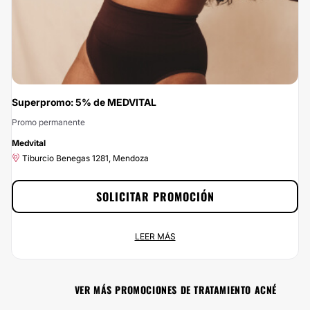
BENEFICIO EXCLUSIVO: 30% OFF abonando en efectivo o transferencia Ó
10% OFF sobre precio de lista + hasta 3 cuotas sin interés. "Tecnología,
precisión y resultados para una piel que se ve tan bien como se siente." 🗓️
Cupos Limitados. Reserva tu turno ahora y asegura tu lugar para lucir una piel
radiante. Agenda hoy mismo!!
Superpromo: 5% de MEDVITAL
Promo permanente
-5%
Medvital
Tiburcio Benegas 1281, Mendoza
SOLICITAR PROMOCIÓN
Superpromo: 5% de MEDVITAL
LEER MÁS
Promo permanente
Tiburcio Benegas 1281, Mendoza
VER MÁS PROMOCIONES DE TRATAMIENTO ACNÉ
¡Ponele buena cara a la vida por menos de lo que esperás! En
Esteticas.com.ar podés contratar los servicios de MEDVITAL y estar como